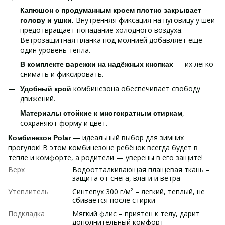
Капюшон с продуманным кроем плотно закрывает
Внутренняя фиксация на пуговицу у шеи
голову и ушки.
предотвращает попадание холодного воздуха.
Ветрозащитная планка под молнией добавляет ещё
один уровень тепла.
— их легко
В комплекте варежки на надёжных кнопках
снимать и фиксировать.
комбинезона обеспечивает свободу
Удобный крой
движений.
,
Материалы стойкие к многократным стиркам
сохраняют форму и цвет.
— идеальный выбор для зимних
Комбинезон Polar
прогулок! В этом комбинезоне ребёнок всегда будет в
тепле и комфорте, а родители — уверены в его защите!
Верх
Водоотталкивающая плащевая ткань –
защита от снега, влаги и ветра
Утеплитель
Синтепух 300 г/м² – легкий, теплый, не
сбивается после стирки
Подкладка
Мягкий флис – приятен к телу, дарит
дополнительный комфорт