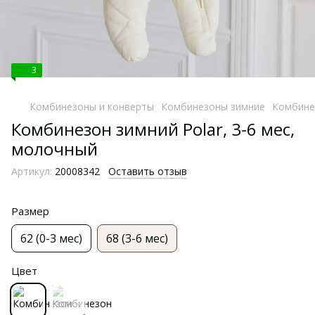
3
Комбинезоны и конверты
Комбинезоны зимние
Комбинез
Комбинезон зимний Polar, 3-6 мес,
молочный
Артикул:
20008342
Оставить отзыв
Размер
62 (0-3 мес)
68 (3-6 мес)
Цвет