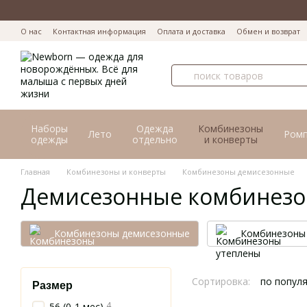
Перейти к основному контенту
О нас
Контактная информация
Оплата и доставка
Обмен и возврат
Наборы
Одежда
Комбинезоны
Лето
Ром
одежды
отдельно
и конверты
Главная
Комбинезоны и конверты
Комбинезоны демисезонные
Демисезонные комбинезо
Комбинезоны демисезонные
Комбинезоны
Сортировка:
по попул
Размер
4
56 (0-1 мес)