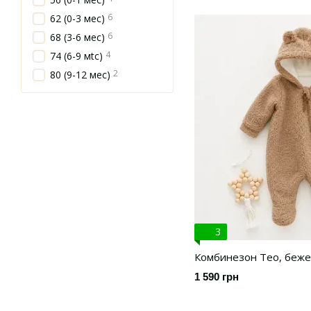
6
62 (0-3 мес)
6
68 (3-6 мес)
4
74 (6-9 мtс)
2
80 (9-12 мес)
3
Комбинезон Тео, беже
1 590 грн