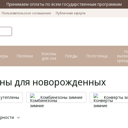
Принимаем оплаты по всем государственным программам
Пользовательское соглашение
Публичная оферта
Н
Коконы
перы
Пеленки
Пледы
Полотенца
выпис
для сна
крещ
ны для новорожденных
 утеплены
Комбинезоны зимние
Конверты з
ярности