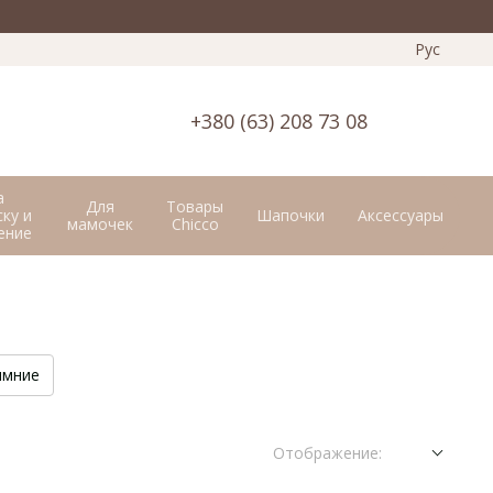
Рус
+380 (63) 208 73 08
а
Для
Товары
ку и
Шапочки
Аксессуары
мамочек
Chicco
ение
имние
Отображение: