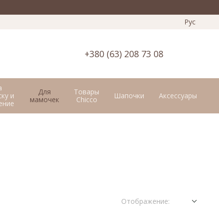
Рус
+380 (63) 208 73 08
а
Для
Товары
ку и
Шапочки
Аксессуары
мамочек
Chicco
ение
Отображение: