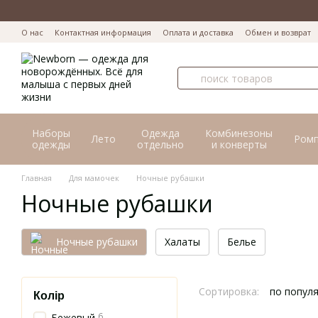
Перейти к основному контенту
О нас
Контактная информация
Оплата и доставка
Обмен и возврат
Наборы
Одежда
Комбинезоны
Лето
Ром
одежды
отдельно
и конверты
Главная
Для мамочек
Ночные рубашки
Ночные рубашки
Ночные рубашки
Халаты
Белье
Сортировка:
по попул
Колір
6
Бежевый