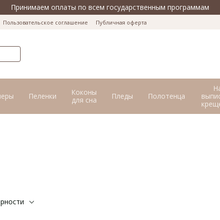
Принимаем оплаты по всем государственным программам
Пользовательское соглашение
Публичная оферта
Н
Коконы
перы
Пеленки
Пледы
Полотенца
выпис
для сна
крещ
ярности