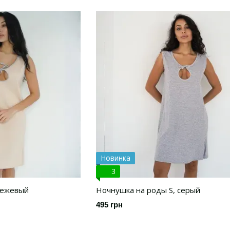
Новинка
3
бежевый
Ночнушка на роды S, серый
495 грн