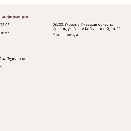
я информация
 73 08
08200, Украина, Киевская область,
Ирпень, ул. Ольги Кобылянской, 1в, 22
 вам?
Карта проезда
2ua@gmail.com
х