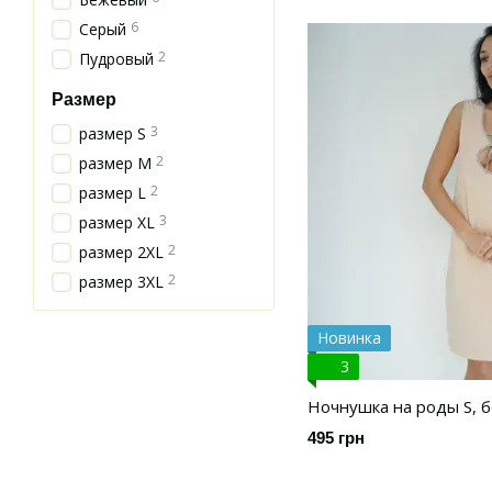
6
Серый
2
Пудровый
Размер
3
размер S
2
размер М
2
размер L
3
размер XL
2
размер 2XL
2
размер 3XL
Новинка
3
Ночнушка на роды S, 
495 грн