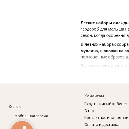
Летние наборы одежд
гардероб для малыша на
сезон, когда особенно 
В летних наборах собр
муслина, шапочки на за
полноценных образов дл
Главное преимущество 
из
нежного ажурного т
жаркий период. Такие 
легкости.
Для максимального ком
Клиентам
для защиты 
рукавчиках
Вход в личный кабинет
летнюю одежду не тольк
© 2026
О нас
Летний набор одежды 
Мобильная версия
Контактная информаци
вариант для родителей,
Оплата и доставка