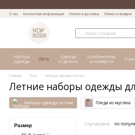
Перейти к основному контенту
О нас
Контактная информация
Оплата и доставка
Обмен и возврат
Наборы
Одежда
Комбинезоны
Лето
Ром
одежды
отдельно
и конверты
Главная
Лето
Наборы одяжды летние
Летние наборы одежды д
Наборы одяжды летние
Пледи из мусліна
Сортировка:
по попул
Размер
7
56 (0-1 мес)