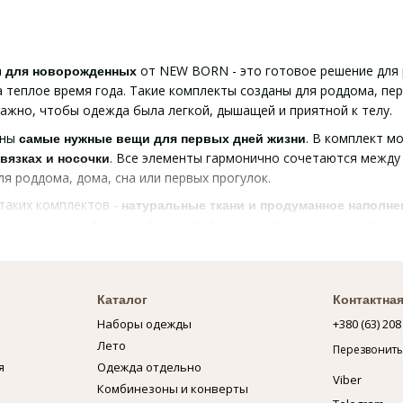
от NEW BORN - это готовое решение для 
ы для новорожденных
 теплое время года. Такие комплекты созданы для роддома, пер
важно, чтобы одежда была легкой, дышащей и приятной к телу.
аны
. В комплект м
самые нужные вещи для первых дней жизни
. Все элементы гармонично сочетаются между 
вязках и носочки
я роддома, дома, сна или первых прогулок.
таких комплектов -
натуральные ткани и продуманное наполне
, который хорошо пропускает воздух, 
рикотажа с перфорацией
вещи особенно удобны для новорожденных, так как помогают со
форта в наборах предусмотрены
, которые не р
наружные швы
Каталог
Контактна
от случайных царапин и
для удобного и 
безопасная фурнитура
Наборы одежды
+380 (63) 208
о красивой, но и действительно практичной в ежедневном испо
Лето
Перезвонить
также станет хорошим подарком на рожден
для новорожденного
я
Одежда отдельно
 которые хотят получить все необходимое в одном комплекте б
Viber
Комбинезоны и конверты