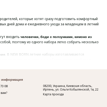
родителей, которые хотят сразу подготовить комфортный
вых дней дома и ежедневного ухода за младенцем в летний
огут входить
человечки, боди с ползунками, кимоно из
собой, поэтому из одного набора легко собрать несколько
. В NEW BORN летние наборы изготавливаются
ние
не перегревает кожу малыша и обеспечивает комфорт в
хранять оптимальную температуру тела и дарят ощущение
аздражают чувствительную кожу ребенка,
царапки на
я информация
деликатного переодевания. Именно такие детали делают
 73 08
08200, Украина, Киевская область,
льзовании.
Ирпень, ул. Ольги Кобылянской, 1в, 22
 вам?
Карта проезда
ие ребенка или выписку в теплое время года. Это удобный
ез лишних поисков отдельных вещей.