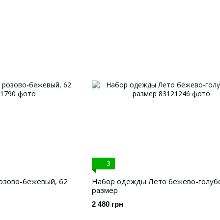
3
озово-бежевый, 62
Набор одежды Лето бежево-голубо
размер
2 480 грн