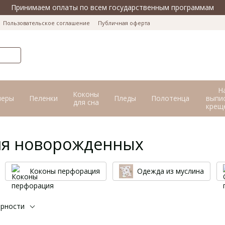
Принимаем оплаты по всем государственным программам
Пользовательское соглашение
Публичная оферта
Н
Коконы
перы
Пеленки
Пледы
Полотенца
выпис
для сна
крещ
ля новорожденных
Коконы перфорация
Одежда из муслина
ярности