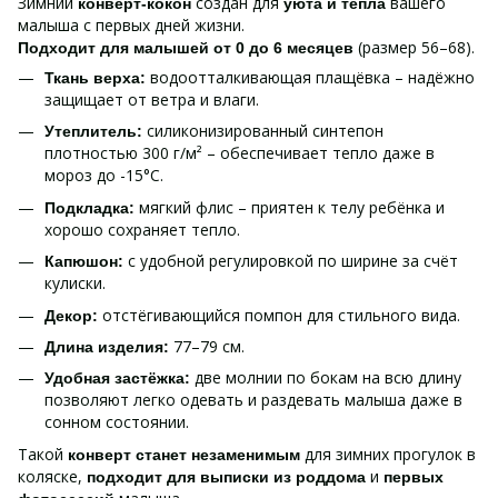
Зимний
создан для
вашего
конверт-кокон
уютa и тепла
малыша с первых дней жизни.
(размер 56–68).
Подходит для малышей от 0 до 6 месяцев
водоотталкивающая плащёвка – надёжно
Ткань верха:
защищает от ветра и влаги.
силиконизированный синтепон
Утеплитель:
плотностью 300 г/м² – обеспечивает тепло даже в
мороз до -15°C.
мягкий флис – приятен к телу ребёнка и
Подкладка:
хорошо сохраняет тепло.
с удобной регулировкой по ширине за счёт
Капюшон:
кулиски.
отстёгивающийся помпон для стильного вида.
Декор:
77–79 см.
Длина изделия:
две молнии по бокам на всю длину
Удобная застёжка:
позволяют легко одевать и раздевать малыша даже в
сонном состоянии.
Такой
для зимних прогулок в
конверт станет незаменимым
коляске,
и
подходит для выписки из роддома
первых