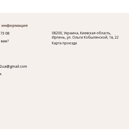
я информация
 73 08
08200, Украина, Киевская область,
Ирпень, ул. Ольги Кобылянской, 1в, 22
 вам?
Карта проезда
2ua@gmail.com
х