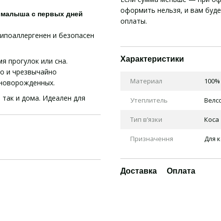
оформить нельзя, и вам буд
 малыша с первых дней
оплаты.
гипоаллергенен и безопасен
Характеристики
я прогулок или сна.
но и чрезвычайно
Материал
100%
 новорожденных.
 так и дома. Идеален для
Утеплитель
Велс
Тип в’язки
Коса
Призначення
Для к
Доставка
Оплата