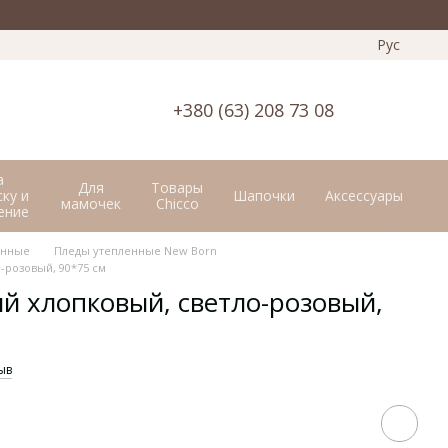
Рус
+380 (63) 208 73 08
а
Для
Товары
ку и
Шапочки
Аксессуары
мамочек
Chicco
ение
енные
Пледы утепленные New Born
-розовый, 90*75 см
й хлопковый, светло-розовый,
ыв