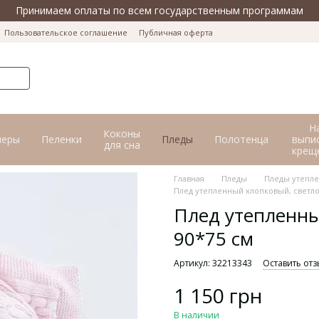
Принимаем оплаты по всем государственным программам
Пользовательское соглашение
Публичная оферта
Н
Коконы
перы
Пеленки
Пледы
Полотенца
выпис
для сна
крещ
Главная
Пледы
Пледы утепл
Плед утепленный хлопковый, светло
Плед утепленны
90*75 см
Артикул: 32213343
Оставить отз
1 150 грн
В наличии