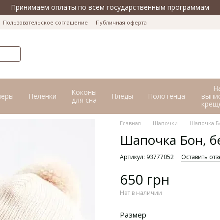
Принимаем оплаты по всем государственным программам
Пользовательское соглашение
Публичная оферта
Н
Коконы
перы
Пеленки
Пледы
Полотенца
выпис
для сна
крещ
Главная
Шапочки
Шапочка Бо
Шапочка Бон, б
Артикул: 93777052
Оставить отз
650 грн
Нет в наличии
Размер