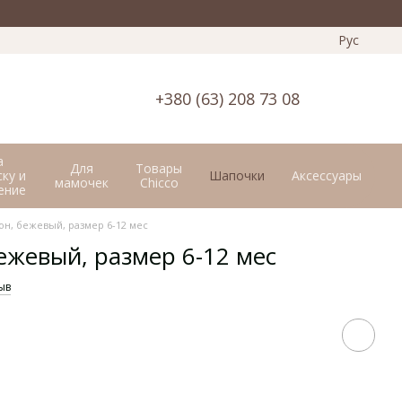
Рус
+380 (63) 208 73 08
а
Для
Товары
ку и
Шапочки
Аксессуары
мамочек
Chicco
ение
н, бежевый, размер 6-12 мес
ежевый, размер 6-12 мес
ыв