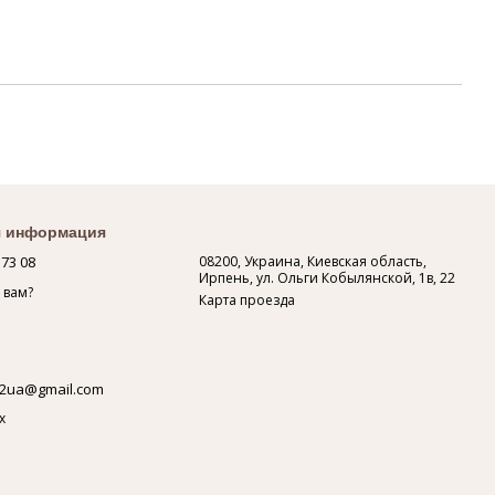
я информация
 73 08
08200, Украина, Киевская область,
Ирпень, ул. Ольги Кобылянской, 1в, 22
 вам?
Карта проезда
2ua@gmail.com
х