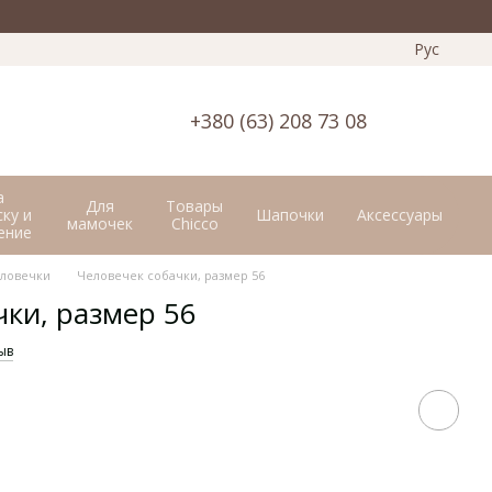
Рус
+380 (63) 208 73 08
а
Для
Товары
ку и
Шапочки
Аксессуары
мамочек
Chicco
ение
ловечки
Человечек собачки, размер 56
чки, размер 56
ыв