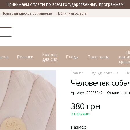
Принимаем оплаты по всем государственным программам
Пользовательское соглашение
Публичная оферта
Н
Коконы
перы
Пеленки
Пледы
Полотенца
выпис
для сна
крещ
Главная
Одежда отдельно
Че
Человечек соба
Артикул: 22235242
Оставить отз
380 грн
В наличии
Размер