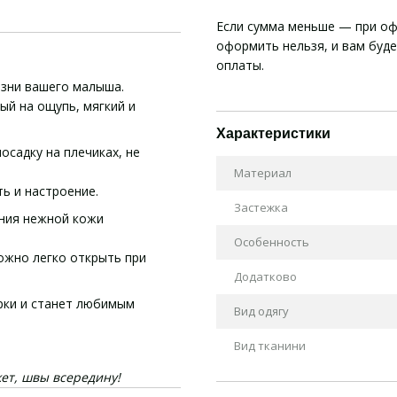
Если сумма меньше — при оф
оформить нельзя, и вам буд
оплаты.
зни вашего малыша.
ый на ощупь, мягкий и
Характеристики
садку на плечиках, не
Материал
ь и настроение.
Застежка
ния нежной кожи
Особенность
ожно легко открыть при
Додатково
рки и станет любимым
Вид одягу
Вид тканини
жет, швы всередину!