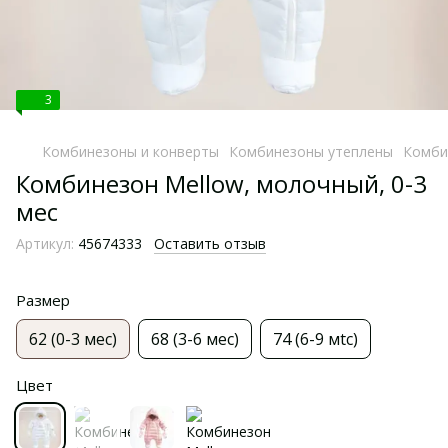
3
Комбинезоны и конверты
Комбинезоны утеплены
Комби
Комбинезон Mellow, молочный, 0-3
мес
Артикул:
45674333
Оставить отзыв
Размер
62 (0-3 мес)
68 (3-6 мес)
74 (6-9 мtс)
Цвет