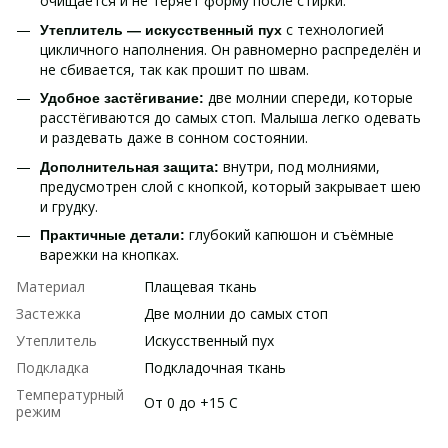
очищается и не теряет форму после стирки.
с технологией
Утеплитель — искусственный пух
цикличного наполнения. Он равномерно распределён и
не сбивается, так как прошит по швам.
две молнии спереди, которые
Удобное застёгивание:
расстёгиваются до самых стоп. Малыша легко одевать
и раздевать даже в сонном состоянии.
внутри, под молниями,
Дополнительная защита:
предусмотрен слой с кнопкой, который закрывает шею
и грудку.
глубокий капюшон и съёмные
Практичные детали:
варежки на кнопках.
Материал
Плащевая ткань
Застежка
Две молнии до самых стоп
Утеплитель
Искусственный пух
Подкладка
Подкладочная ткань
Температурный
От 0 до +15 С
режим