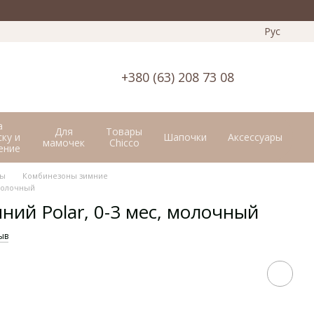
Рус
+380 (63) 208 73 08
а
Для
Товары
ку и
Шапочки
Аксессуары
мамочек
Chicco
ение
ты
Комбинезоны зимние
 молочный
ний Polar, 0-3 мес, молочный
ыв