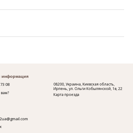
я информация
 73 08
08200, Украина, Киевская область,
Ирпень, ул. Ольги Кобылянской, 1в, 22
 вам?
Карта проезда
2ua@gmail.com
х