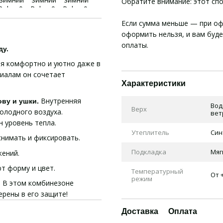
Обратите внимание: этот сп
Если сумма меньше — при оф
оформить нельзя, и вам буд
оплаты.
ду.
я комфортно и уютно даже в
иалам он сочетает
Характеристики
Внутренняя
ову и ушки.
Вод
Верх
олодного воздуха.
вет
 уровень тепла.
Утеплитель
Син
снимать и фиксировать.
Подкладка
Мяг
жений.
ют форму и цвет.
Температурный
От +
режим
! В этом комбинезоне
ерены в его защите!
Доставка
Оплата