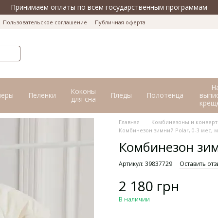
Принимаем оплаты по всем государственным программам
Пользовательское соглашение
Публичная оферта
Н
Коконы
перы
Пеленки
Пледы
Полотенца
выпис
для сна
крещ
Главная
Комбинезоны и конвер
Комбинезон зимний Polar, 0-3 мес,
Комбинезон зим
Артикул: 39837729
Оставить отз
2 180 грн
В наличии