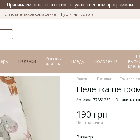
Принимаем оплаты по всем государственным программам
Пользовательское соглашение
Публичная оферта
Н
Коконы
перы
Пеленки
Пледы
Полотенца
выпис
для сна
крещ
Главная
Пеленки
Пеленки н
Пеленка непром
Артикул: 77851283
Оставить отз
190 грн
Нет в наличии
Размер