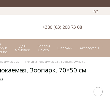
Рус
+380 (63) 208 73 08
а
Для
Товары
ку и
Шапочки
Аксессуары
мамочек
Chicco
ение
епромокаемые
Пеленка непромокаемая, Зоопарк, 70*50 см
окаемая, Зоопарк, 70*50 см
ыв