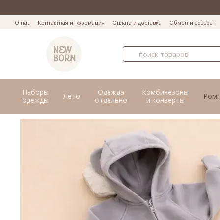
Перейти к основному контенту
О нас
Контактная информация
Оплата и доставка
Обмен и возврат
Наборы
Одежда
Комбинезоны
Лето
Ром
одежды
отдельно
и конверты