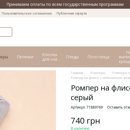
Принимаем оплаты по всем государственным программам
Пользовательское соглашение
Публичная оферта
Н
Коконы
перы
Пеленки
Пледы
Полотенца
выпис
для сна
крещ
Главная
Ромперы
Ромперы н
Ромпер на флисе с капюшоном, раз
Ромпер на флис
серый
Артикул: 71889769
Оставить отз
740 грн
В наличии