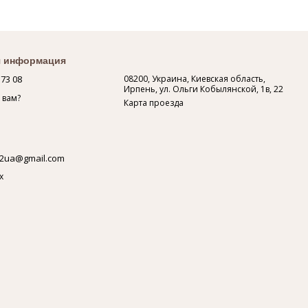
я информация
 73 08
08200, Украина, Киевская область,
Ирпень, ул. Ольги Кобылянской, 1в, 22
 вам?
Карта проезда
2ua@gmail.com
х