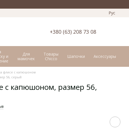
Рус
+380 (63) 208 73 08
а
Для
Товары
ку и
Шапочки
Аксессуары
мамочек
Chicco
ение
а флисе с капюшоном
мер 56, серый
е с капюшоном, размер 56,
ыв