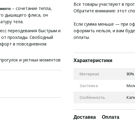
Все товары участвуют в про
– сочетание тепла,
нного
Обратите внимание: этот сп
го дышащего флиса, он
атуру тела.
Если сумма меньше — при оф
оформить нельзя, и вам буд
есс переодевания быстрым и
оплаты.
 от прохлады. Свободный
мфорт в повседневном
прогулок и уютных моментов
Характеристики
Материал
80% 
Застежка
Молн
Особенность
Кап
Доставка
Оплата