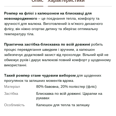
Опис
Характеристики
Ромпер на флісі з капюшоном на блискавці для
новонародженого
– це поєднання тепла, комфорту та
зручності для малюка. Виготовлений із м’якого дихаючого
флісу, він ніжно огортає дитину та зберігає оптимальну
температуру тіла.
Практична застібка-блискавка по всій довжині
робить
процес перевдягання швидким і зручним, а капюшон
забезпечує додатковий захист від прохолоди. Вільний крій не
обмежує рухів і дарує малюкові повний комфорт у щоденному
використанні.
Такий ромпер стане чудовим вибором
для щоденних
прогулянок та затишних моментів вдома.
Матеріал
80% бавовна, 20% полієстер (фліс)
Застібка
Блискавка по всій довжині. Царапки на
рукавах
Особливість
Капюшон для тепла та затишку