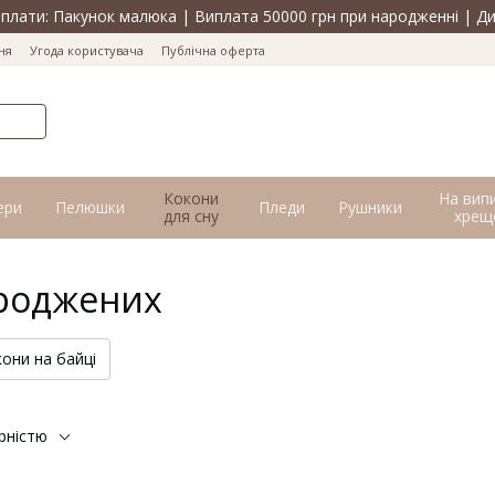
лати: Пакунок малюка | Виплата 50000 грн при народженні | Ди
ня
Угода користувача
Публічна оферта
Кокони
На вип
ери
Пелюшки
Пледи
Рушники
для сну
хрещ
ароджених
они на байці
рністю