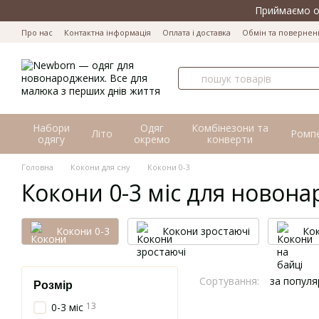
Перейти до основного контенту
Приймаємо оп
Про нас
Контактна інформація
Оплата і доставка
Обмін та повернен
Набори
Одяг
Комбінезони та
Літо
Ромп
одягу
окремо
конверти
Головна
Кокони для сну
Кокони 0-3
Кокони 0-3 міс для новон
Кокони 0-3
Кокони зростаючі
Кок
Сортування:
за популя
Розмір
13
0-3 міс