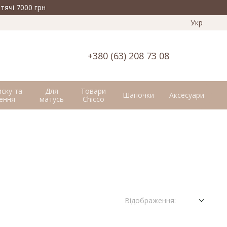
тячі 7000 грн
Укр
+380 (63) 208 73 08
иску та
Для
Товари
Шапочки
Аксесуари
ення
матусь
Chicco
Відображення: