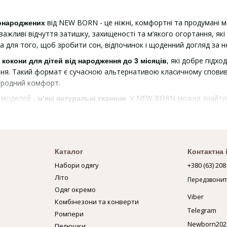
від NEW BORN - це ніжні, комфортні та продумані мо
вонароджених
важливі відчуття затишку, захищеності та м’якого огортання, як
для того, щоб зробити сон, відпочинок і щоденний догляд за не
і
, які добре підх
кокони для дітей від народження до 3 місяців
я. Такий формат є сучасною альтернативою класичному сповиван
риродний комфорт.
 моделей -
. У NEW BORN можна знайти
м’які натуральні тканини
ка добре пропускає повітря, дозволяє шкірі дихати й не перегріва
и, зберігаючи при цьому легкий затишний опір, який нагадує від
печує
, завдяки якій кокон легко застібати, розстібат
блискавка
ктичне рішення для щоденного догляду, особливо в перші тижні 
Каталог
Контактна
Набори одягу
+380 (63) 208
плекті є
, яка гармонійно доповнює образ малюка та роб
шапочка
Літо
Передзвонит
лянок, виписки або милих фотосесій. Вони допомагають дитині с
Одяг окремо
их днів життя.
Viber
Комбінезони та конверти
Telegram
- це корисна й продумана покупка для батьків, які хочуть ст
ці
Ромпери
все необхідне для перших днів і місяців життя дитини в одному
Newborn202
Пелюшки