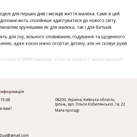
делі для перших днів і місяців життя малюка. Саме в цей
і допомагають спокійніше адаптуватися до нового світу.
мовлям зручнішими як для малюка, так і для батьків.
одять для сну, вільного сповивання, годування та щоденного
ню, адже кокон ніжно огортає дитину, але не сковує рухів
 кокони зі
, а також моделі з
100% бавовни
легкої ажурної
є малюка. Еластичність матеріалу дає дитині можливість
чуття маминого животика.
и, швидко переодягати малюка або звільняти ручки під час
життя, коли важлива кожна дрібниця, що полегшує рутину
 інформація
 73 08
08200, Україна, Київська область,
Ірпінь, вул. Ольги Кобилянської, 1в, 22
ить набір ще практичнішим. Такі кокони добре підходять
и вам?
Мапа проїзду
пати спокійніше, зменшують рефлекс здригання та дарують
ворити для малюка максимум комфорту з самого початку. У
 місці. Ми приймаємо
оплати за всіма державними
2ua@gmail.com