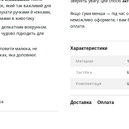
Зверніть увагу: цей спосіб
акт
ок, який так важливий для
ухати ручками й ніжками,
Якщо сума менша — під час 
у мами в животику
неможливо оформити, і вам б
оплати.
з делікатним візерунком.
а чудово підходить для
повити малюка, не
Характеристики
ках, яка доповнює
Матеріал
1
Застібка
Комплектація
ка
Доставка
Оплата