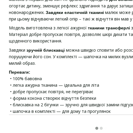
огортає дитину, зменшує рефлекс здригання та дарує затиш
новонароджених.
малюк може р
Завдяки еластичній тканині
при цьому відчуваючи легкий опір – такі ж відчуття він мав 
Модель виготовлена з легкої ажурної
тканини трансферлі
Матеріал добре пропускає повітря, дозволяє шкірі дихати т
щоденного використання.
Завдяки
можна швидко сповити або розс
зручній блискавці
порушуючи його сон. У комплекті — шапочка на милих вузли
милий образ.
Переваги:
• 100% бавовна
• легка ажурна тканина — ідеальна для літа
• добре пропускає повітря, не перегріває
• форма кокона створює відчуття безпеки
• блискавка на 2 бігунки — зручно для швидкої заміни підгуз
• шапочка в комплекті — для дому та прогулянок