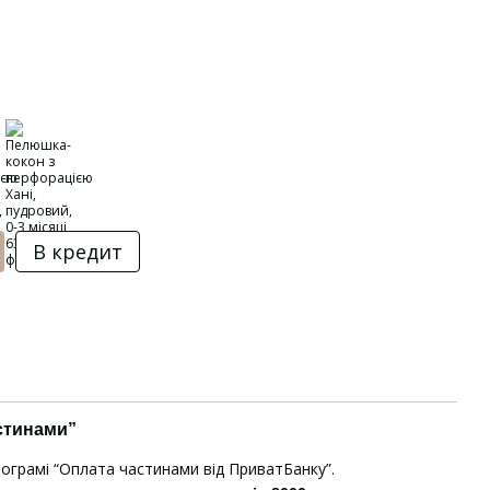
В кредит
стинами”
рограмі “Оплата частинами від ПриватБанку”.