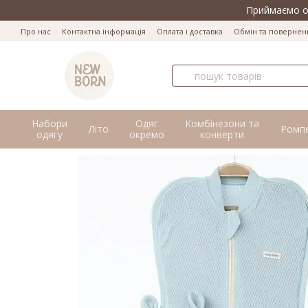
Перейти до основного контенту
Приймаємо оп
Про нас
Контактна інформація
Оплата і доставка
Обмін та повернен
Набори
Одяг
Комбінезони та
Літо
Ромп
одягу
окремо
конверти