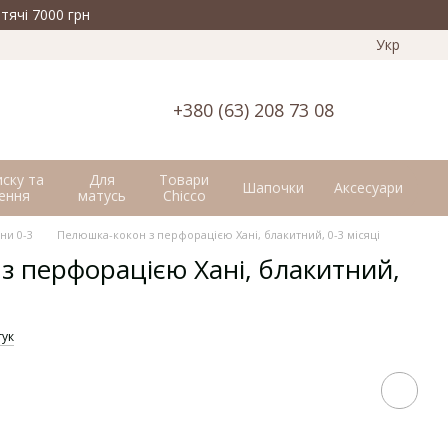
тячі 7000 грн
Укр
+380 (63) 208 73 08
иску та
Для
Товари
Шапочки
Аксесуари
ення
матусь
Chicco
ни 0-3
Пелюшка-кокон з перфорацією Хані, блакитний, 0-3 місяці
з перфорацією Хані, блакитний,
гук