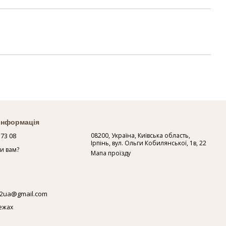
 інформація
 73 08
08200, Україна, Київська область,
Ірпінь, вул. Ольги Кобилянської, 1в, 22
и вам?
Мапа проїзду
2ua@gmail.com
ежах