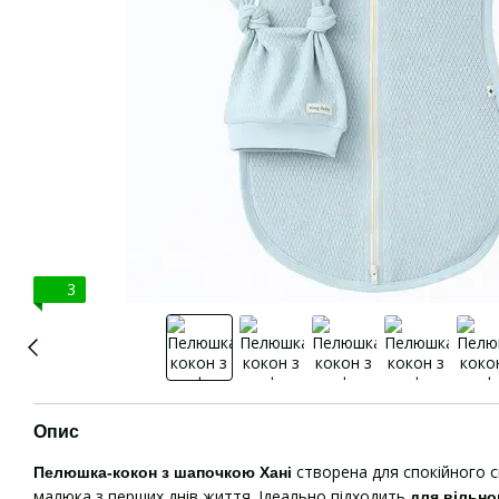
3
Опис
створена для спокійного с
Пелюшка-кокон з шапочкою Хані
малюка з перших днів життя. Ідеально підходить
для вільно