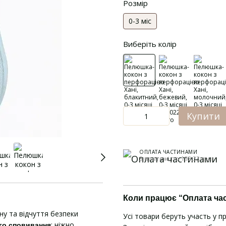
Розмір
0-3 міс
Виберіть колір
Купити
ОПЛАТА ЧАСТИНАМИ
3 платежі по 193.33 грн
Коли працює “Оплата ча
ну та відчуття безпеки
Усі товари беруть участь у п
: ніжно
го сповивання