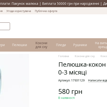
лати: Пакунок малюка | Виплата 50000 грн при народженні | Ди
ня
Угода користувача
Публічна оферта
Кокони
На вип
ери
Пелюшки
Пледи
Рушники
для сну
хрещ
Головна
Кокони для сну
Коко
Пелюшка-кокон 
0-3 місяці
Артикул: 17931129
Написати від
580 грн
В наявності