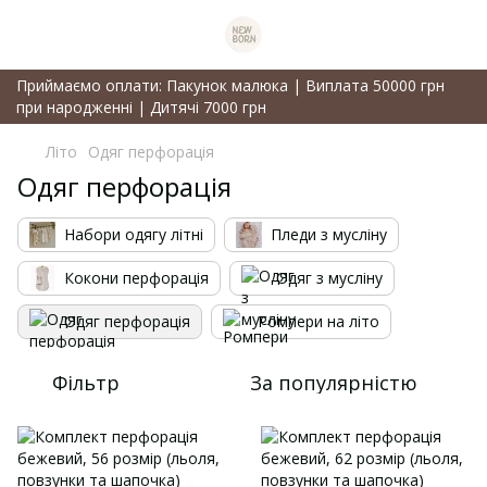
Приймаємо оплати: Пакунок малюка | Виплата 50000 грн
при народженні | Дитячі 7000 грн
Літо
Одяг перфорація
Одяг перфорація
Набори одягу літні
Пледи з мусліну
Кокони перфорація
Одяг з мусліну
Одяг перфорація
Ромпери на літо
Фільтр
За популярністю