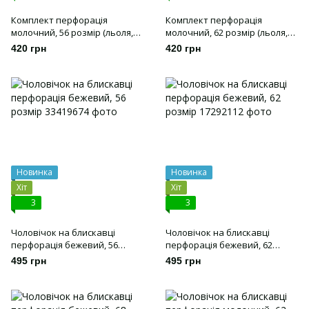
Комплект перфорація
Комплект перфорація
молочний, 56 розмір (льоля,
молочний, 62 розмір (льоля,
повзунки та шапочка)
повзунки та шапочка)
420 грн
420 грн
Новинка
Новинка
Хіт
Хіт
3
3
Чоловічок на блискавці
Чоловічок на блискавці
перфорація бежевий, 56
перфорація бежевий, 62
розмір
розмір
495 грн
495 грн