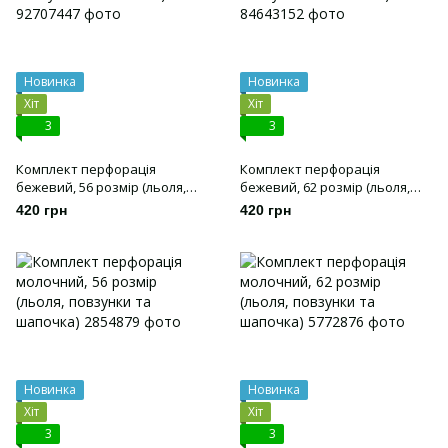
Новинка
Новинка
Хіт
Хіт
3
3
Комплект перфорація
Комплект перфорація
бежевий, 56 розмір (льоля,
бежевий, 62 розмір (льоля,
повзунки та шапочка)
повзунки та шапочка)
420 грн
420 грн
Новинка
Новинка
Хіт
Хіт
3
3