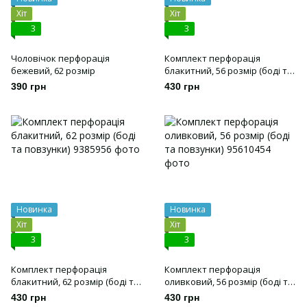
Хіт
Хіт
3
3
Чоловічок перфорація
Комплект перфорація
бежевий, 62 розмір
блакитний, 56 розмір (боді та
повзунки)
390 грн
430 грн
Новинка
Новинка
Хіт
Хіт
3
3
Комплект перфорація
Комплект перфорація
блакитний, 62 розмір (боді та
оливковий, 56 розмір (боді та
повзунки)
повзунки)
430 грн
430 грн