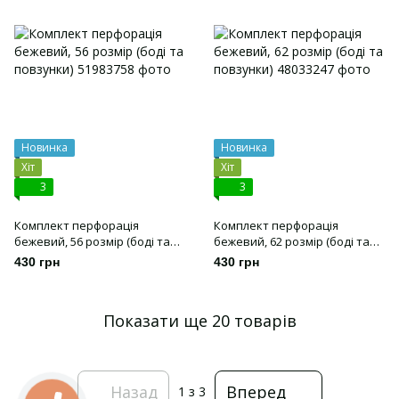
Новинка
Новинка
Хіт
Хіт
3
3
Комплект перфорація
Комплект перфорація
бежевий, 56 розмір (боді та
бежевий, 62 розмір (боді та
повзунки)
повзунки)
430 грн
430 грн
Показати ще 20 товарів
Назад
Вперед
1
з 3