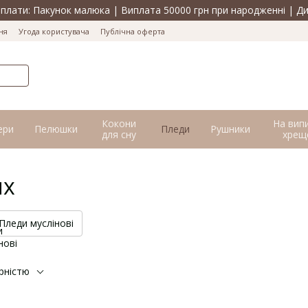
лати: Пакунок малюка | Виплата 50000 грн при народженні | Ди
ня
Угода користувача
Публічна оферта
Кокони
На вип
ери
Пелюшки
Пледи
Рушники
для сну
хрещ
их
Пледи муслінові
рністю