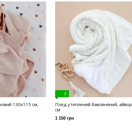
3
ровий 130х115 см,
Плед утеплений бавовняний, айворі
см
1 150 грн