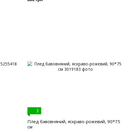
3
Плед бавовняний, яскраво-рожевий, 90*75
см