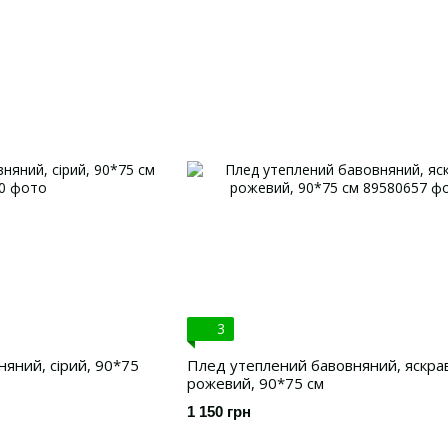
3
яний, сірий, 90*75
Плед утеплений бавовняний, яскра
рожевий, 90*75 см
1 150 грн