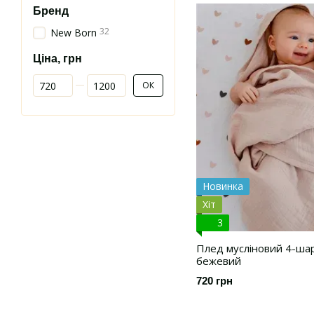
Бренд
32
New Born
Ціна, грн
Від Ціна, грн
До Ціна, грн
ОК
Новинка
Хіт
3
Плед мусліновий 4-ша
бежевий
720 грн