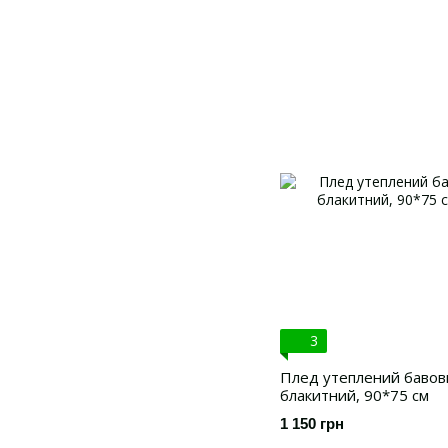
3
Плед утеплений бавовн
блакитний, 90*75 см
1 150 грн