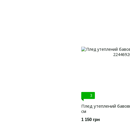
3
Плед утеплений бавовн
см
1 150 грн