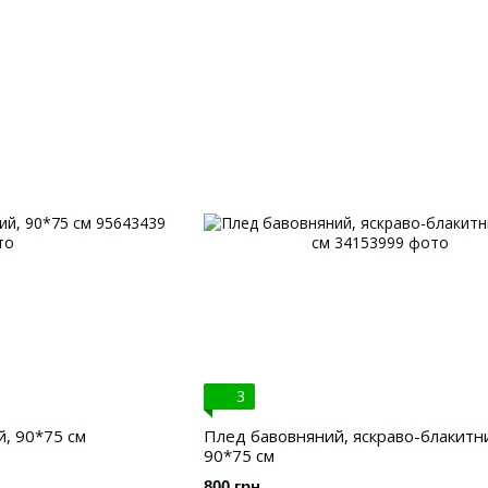
3
й, 90*75 см
Плед бавовняний, яскраво-блакитн
90*75 см
800 грн