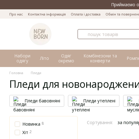
Перейти до основного контенту
Приймаємо оп
Про нас
Контактна інформація
Оплата і доставка
Обмін та повернен
Набори
Одяг
Комбінезони та
Літо
Ромп
одягу
окремо
конверти
Головна
Пледи
Пледи для новонароджен
Пледи бавовняні
Пледи утеплені
Сортування:
за популя
8
Новинка
2
Хіт