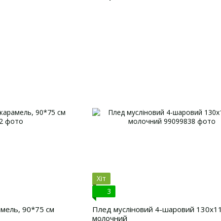
Хіт
3
мель, 90*75 см
Плед мусліновий 4-шаровий 130х11
молочний