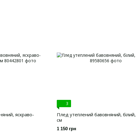
3
яний, яскраво-
Плед утеплений бавовняний, білий,
см
1 150 грн