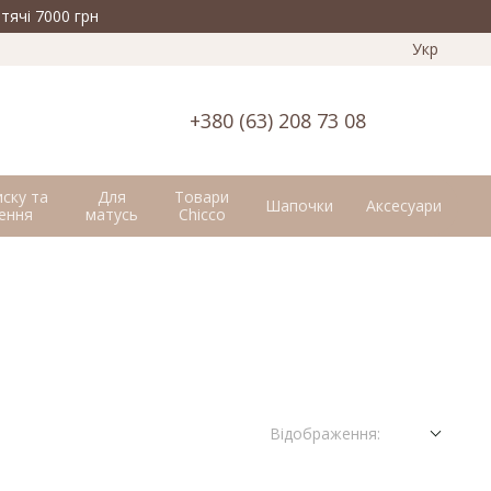
тячі 7000 грн
Укр
+380 (63) 208 73 08
иску та
Для
Товари
Шапочки
Аксесуари
ення
матусь
Chicco
Відображення: