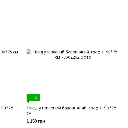
3
 90*75
Плед утеплений бавовняний, графіт, 90*75
см
1 150 грн