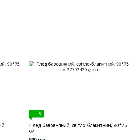
3
ий,
Плед бавовняний, світло-блакитний, 90*75
см
800 грн