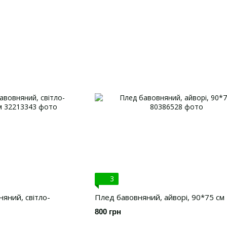
3
яний, світло-
Плед бавовняний, айворі, 90*75 см
800 грн