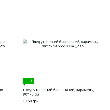
3
во-
Плед утеплений бавовняний, карамель,
90*75 см
1 150 грн