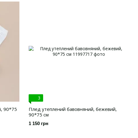
3
, 90*75
Плед утеплений бавовняний, бежевий,
90*75 см
1 150 грн