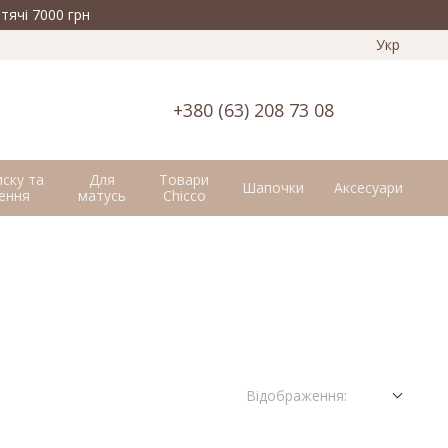
тячі 7000 грн
Укр
+380 (63) 208 73 08
иску та
Для
Товари
Шапочки
Аксесуари
ення
матусь
Chicco
Відображення: