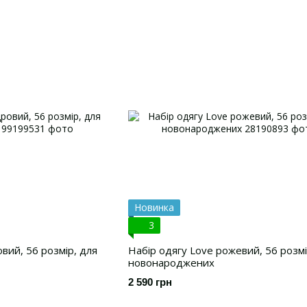
Новинка
3
вий, 56 розмір, для
Набір одягу Love рожевий, 56 розм
новонароджених
2 590 грн