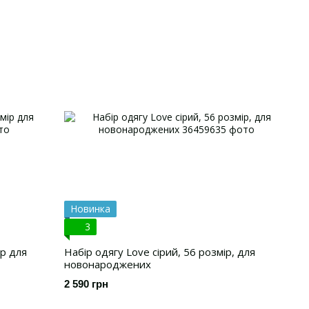
Новинка
3
ір для
Набір одягу Love сірий, 56 розмір, для
новонароджених
2 590 грн