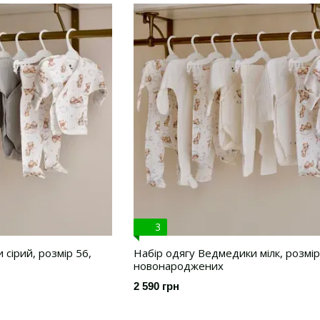
3
сірий, розмір 56,
Набір одягу Ведмедики мілк, розмір
новонароджених
2 590 грн