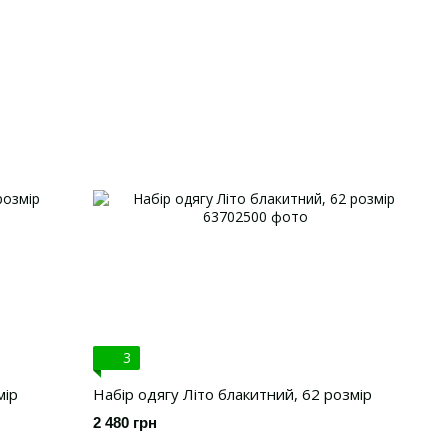
3
мір
Набір одягу Літо блакитний, 62 розмір
2 480 грн