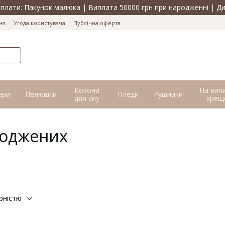
лати: Пакунок малюка | Виплата 50000 грн при народженні | Ди
ня
Угода користувача
Публічна оферта
Кокони
На вип
ери
Пелюшки
Пледи
Рушники
для сну
хрещ
роджених
рністю