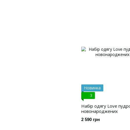
Новинка
3
Набір одягу Love пудро
новонароджених
2 590 грн