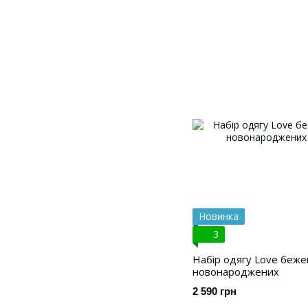
Новинка
3
Набір одягу Love беже
новонароджених
2 590 грн