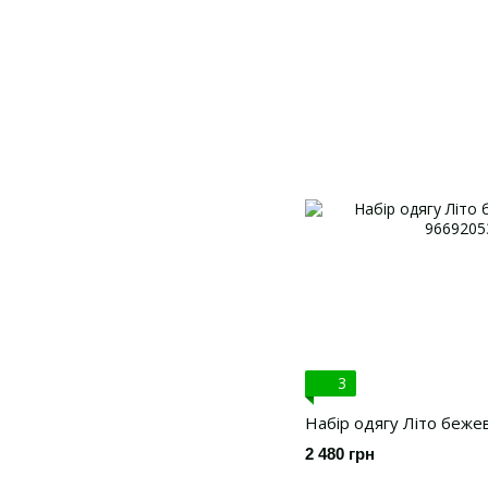
3
Набір одягу Літо бежев
2 480 грн