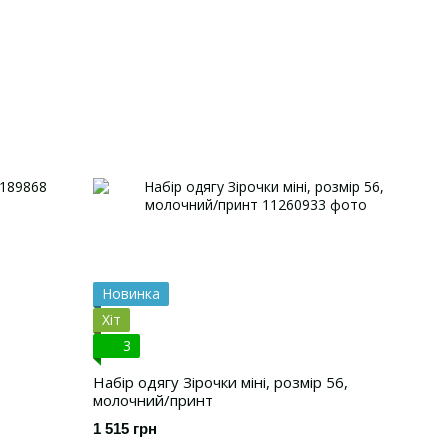
Новинка
Хіт
3
Набір одягу Зірочки міні, розмір 56,
молочний/принт
1 515 грн