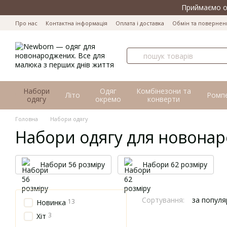
Перейти до основного контенту
Приймаємо оп
Про нас
Контактна інформація
Оплата і доставка
Обмін та повернен
Набори
Одяг
Комбінезони та
Літо
Ромп
одягу
окремо
конверти
Головна
Набори одягу
Набори одягу для новона
Набори 56 розміру
Набори 62 розміру
Сортування:
за популя
13
Новинка
3
Хіт