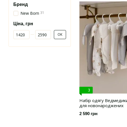
Бренд
31
New Born
Ціна, грн
Від Ціна, грн
До Ціна, грн
ОК
3
Набір одягу Ведмедики 
для новонароджених
2 590 грн