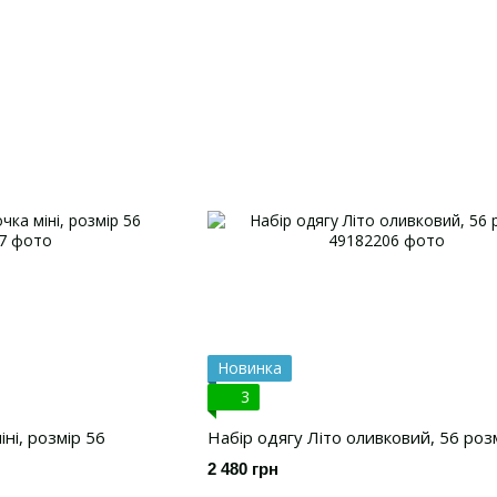
Новинка
3
іні, розмір 56
Набір одягу Літо оливковий, 56 роз
2 480 грн