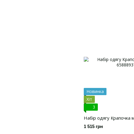
Новинка
Хіт
3
Набір одягу Крапочка м
1 515 грн