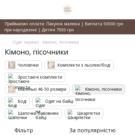
Приймаємо оплати: Пакунок малюка | Виплата 50000 грн
при народженні | Дитячі 7000 грн
Одяг окремо
Кімоно, пісочники
Кімоно, пісочники
Чоловічки
Комплекти з льолею/боді
Зростаючі комплекти
Маленькі 46-50 розміри
Кімоно, пісочники
Боді
Одяг на байці
Шапочки бавовняні
Шкарпетки
Фільтр
За популярністю