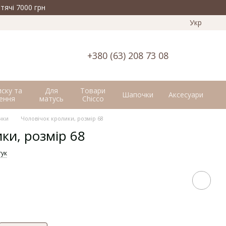
тячі 7000 грн
Укр
+380 (63) 208 73 08
иску та
Для
Товари
Шапочки
Аксесуари
ення
матусь
Chicco
чки
Чоловічок кролики, розмір 68
ки, розмір 68
гук