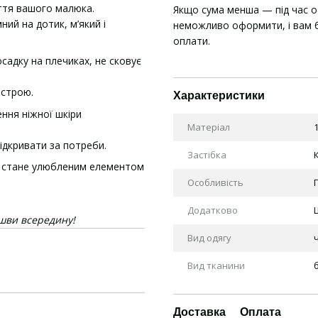
ття вашого малюка.
Якщо сума менша — під час 
ний на дотик, м’який і
неможливо оформити, і вам б
оплати.
садку на плечиках, не сковує
астрою.
Характеристики
ння ніжної шкіри
Матеріал
відкривати за потреби.
Застібка
 і стане улюбленим елементом
Особливість
Додатково
 шви всередину!
Вид одягу
Вид тканини
Доставка
Оплата