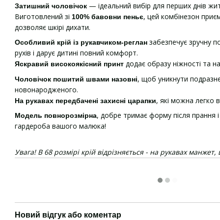
— ідеальний вибір для перших днів жи
Затишний чоловічок
Виготовлений зі
, цей комбінезон приєм
100% бавовни пеньє
дозволяє шкірі дихати.
забезпечує зручну по
Особливий крій із рукавчиком-реглан
рухів і дарує дитині повний комфорт.
додає образу ніжності та н
Яскравий високоякісний принт
, щоб уникнути подразне
Чоловічок пошитий швами назовні
новонародженого.
, які можна легко 
На рукавах передбачені захисні царапки
, добре тримає форму після прання
Модель повнорозмірна
гардероба вашого малюка!
Увага! В 68 розмірі крій відрізняється - на рукавах манжет,
Новий відгук або коментар