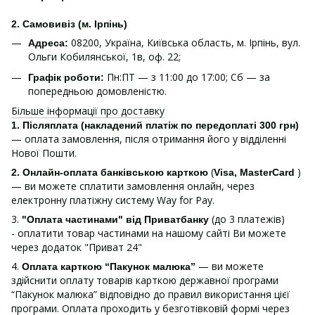
2. Самовивіз (м. Ірпінь)
08200, Україна, Київська область, м. Ірпінь, вул.
Адреса:
Ольги Кобилянської, 1в, оф. 22;
Пн:ПТ — з 11:00 до 17:00; Сб — за
Графік роботи:
попередньою домовленістю.
Більше інформації про доставку
1.
Післяплата (накладений платіж по передоплаті 300 грн)
— оплата замовлення, після отримання його у відділенні
Нової Пошти.
(
)
2. Онлайн-оплата банківською карткою
Visa, MasterCard
— ви можете сплатити замовлення онлайн, через
електронну платіжну систему Way for Pay.
3.
(до 3 платежів)
"Оплата частинами" від Приватбанку
- оплатити товар частинами на нашому сайті Ви можете
через додаток "Приват 24"
4.
— ви можете
Оплата карткою “Пакунок малюка”
здійснити оплату товарів карткою державної програми
“Пакунок малюка” відповідно до правил використання цієї
програми. Оплата проходить у безготівковій формі через