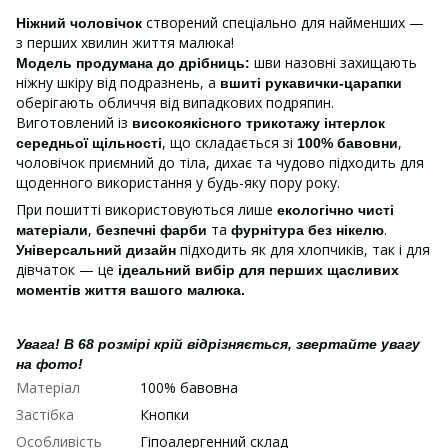
створений спеціально для найменших —
Ніжний чоловічок
з перших хвилин життя малюка!
шви назовні захищають
Модель продумана до дрібниць:
ніжну шкіру від подразнень, а
вшиті рукавички-царапки
оберігають обличчя від випадкових подряпин.
Виготовлений із
високоякісного трикотажу інтерлок
, що складається зі
,
середньої щільності
100% бавовни
чоловічок приємний до тіла, дихає та чудово підходить для
щоденного використання у будь-яку пору року.
При пошитті використовуються лише
екологічно чисті
,
та
.
матеріали
безпечні фарби
фурнітура без нікелю
підходить як для хлопчиків, так і для
Універсальний дизайн
дівчаток — це
ідеальний вибір для перших щасливих
моментів життя вашого малюка.
Увага! В 68 розмірі крій відрізняється, звертайте увагу
на фото!
Матеріал
100% бавовна
Застібка
Кнопки
Особливість
Гіпоалергенний склад