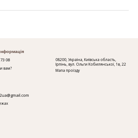
 інформація
 73 08
08200, Україна, Київська область,
Ірпінь, вул. Ольги Кобилянської, 1в, 22
и вам?
Мапа проїзду
2ua@gmail.com
ежах