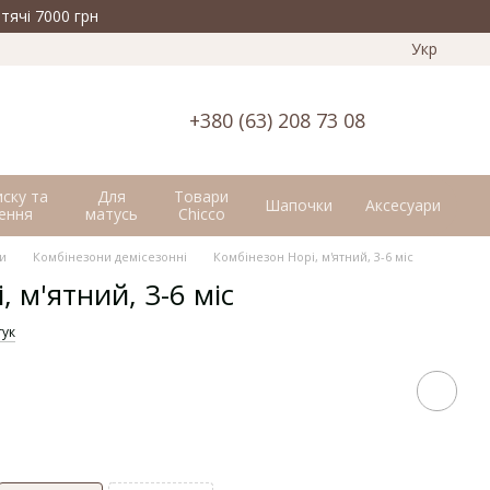
тячі 7000 грн
Укр
+380 (63) 208 73 08
иску та
Для
Товари
Шапочки
Аксесуари
ення
матусь
Chicco
и
Комбінезони демісезонні
Комбінезон Норі, м'ятний, 3-6 міс
 м'ятний, 3-6 міс
гук