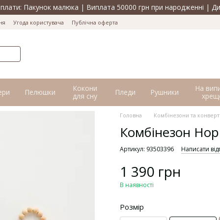
лати: Пакунок малюка | Виплата 50000 грн при народженні | Ди
ня
Угода користувача
Публічна оферта
Кокони
На вип
ери
Пелюшки
Пледи
Рушники
для сну
хрещ
Головна
Комбінезони та конверт
Комбінезон Норі,
Артикул: 93503396
Написати від
1 390 грн
В наявності
Розмір