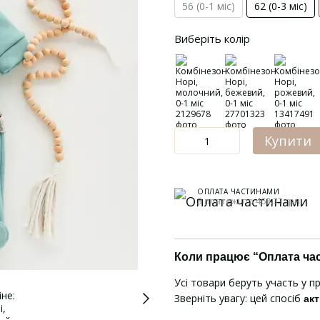
56 (0-1 міс)
62 (0-3 міс)
Виберіть колір
Купити
ОПЛАТА ЧАСТИНАМИ
3 платежі по 463.33 грн
Коли працює “Оплата ча
Усі товари беруть участь у п
Зверніть увагу: цей спосіб
акт