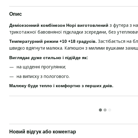
Опис
з футера з на
Демісезонний комбінезон Норі виготовлений
трикотажної бавовняної підкладки зсередини, без утеплюва
Застібається на б
Температурний режим +10 +18 градусів.
швидко вдягнути малюка. Капюшон з милими вушками захищає
Виглядає дуже стильно і підійде як:
на щоденні прогулянки;
на виписку з пологового.
Малюку буде тепло і комфортно з перших днів.
Новий відгук або коментар