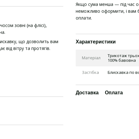
Якщо сума менша — під час 
неможливо оформити, і вам б
оплати.
чосом зовні (на флісі),
ча.
лискавку, що дозволить вам
Характеристики
 від вітру та протягів.
Трикотаж трьох
Матеріал
100% бавовна
Застібка
Блискавка по в
Доставка
Оплата