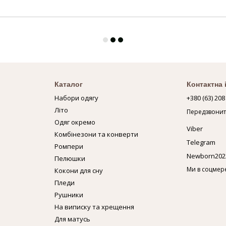
Каталог
Контактна
Набори одягу
+380 (63) 208
Літо
Передзвонит
Одяг окремо
Viber
Комбінезони та конверти
Telegram
Ромпери
Newborn202
Пелюшки
Ми в соцмер
Кокони для сну
Пледи
Рушники
На виписку та хрещення
Для матусь