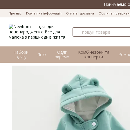
Перейти до основного контенту
Приймаємо оп
Про нас
Контактна інформація
Оплата і доставка
Обмін та повернен
Набори
Одяг
Комбінезони та
Літо
Ромп
одягу
окремо
конверти