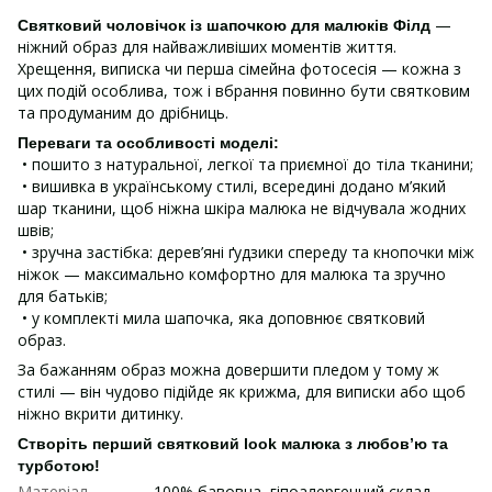
—
Святковий чоловічок із шапочкою для малюків Філд
ніжний образ для найважливіших моментів життя.
Хрещення, виписка чи перша сімейна фотосесія — кожна з
цих подій особлива, тож і вбрання повинно бути святковим
та продуманим до дрібниць.
Переваги та особливості моделі:
• пошито з натуральної, легкої та приємної до тіла тканини;
• вишивка в українському стилі, всередині додано м’який
шар тканини, щоб ніжна шкіра малюка не відчувала жодних
швів;
• зручна застібка: дерев’яні ґудзики спереду та кнопочки між
ніжок — максимально комфортно для малюка та зручно
для батьків;
• у комплекті мила шапочка, яка доповнює святковий
образ.
За бажанням образ можна довершити пледом у тому ж
стилі — він чудово підійде як крижма, для виписки або щоб
ніжно вкрити дитинку.
Створіть перший святковий look малюка з любов’ю та
турботою!
Матеріал
100% бавовна, гіпоалергенний склад