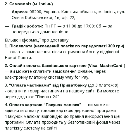
2. Самовивіз (м. Ірпінь)
08200, Україна, Київська область, м. Ірпінь, вул.
Адреса:
Ольги Кобилянської, 1в, оф. 22;
Пн:ПТ — з 11:00 до 17:00; Сб — за
Графік роботи:
попередньою домовленістю.
Більше інформації про доставку
1.
Післяплата (накладений платіж по передоплаті 300 грн)
— оплата замовлення, після отримання його у відділенні
Нової Пошти.
(
)
2. Онлайн-оплата банківською карткою
Visa, MasterCard
— ви можете сплатити замовлення онлайн, через
електронну платіжну систему Way for Pay.
3.
(до 3 платежів)
"Оплата частинами" від Приватбанку
- оплатити товар частинами на нашому сайті Ви можете
через додаток "Приват 24"
4.
— ви можете
Оплата карткою “Пакунок малюка”
здійснити оплату товарів карткою державної програми
“Пакунок малюка” відповідно до правил використання цієї
програми. Оплата проходить у безготівковій формі через
платіжну систему на сайті.