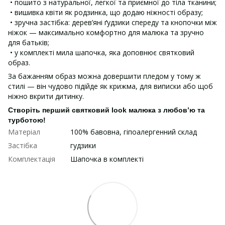
• пошито з натуральної, легкої та приємної до тіла тканини;
• вишивка квіти як родзинка, що додаю ніжності образу;
• зручна застібка: дерев’яні ґудзики спереду та кнопочки між
ніжок — максимально комфортно для малюка та зручно
для батьків;
• у комплекті мила шапочка, яка доповнює святковий
образ.
За бажанням образ можна довершити пледом у тому ж
стилі — він чудово підійде як крижма, для виписки або щоб
ніжно вкрити дитинку.
Створіть перший святковий look малюка з любов’ю та
турботою!
Матеріал
100% бавовна, гіпоалергенний склад
Застібка
гудзики
Комплектація
Шапочка в комплекті