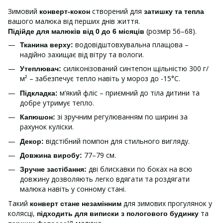
Зимовий
створений для
конверт-кокон
затишку та тепла
вашого малюка від перших днів життя.
(розмір 56–68).
Підійде для малюків від 0 до 6 місяців
водовідштовхувальна плащова –
Тканина верху:
надійно захищає від вітру та вологи.
силіконізований синтепон щільністю 300 г/
Утеплювач:
м² – забезпечує тепло навіть у мороз до -15°C.
м’який фліс – приємний до тіла дитини та
Підкладка:
добре утримує тепло.
зі зручним регулюванням по ширині за
Капюшон:
рахунок куліски.
відстібний помпон для стильного вигляду.
Декор:
77–79 см.
Довжина виробу:
дві блискавки по боках на всю
Зручне застібання:
довжину дозволяють легко вдягати та роздягати
малюка навіть у сонному стані.
Такий
для зимових прогулянок у
конверт стане незамінним
колясці,
та
підходить для виписки з пологового будинку