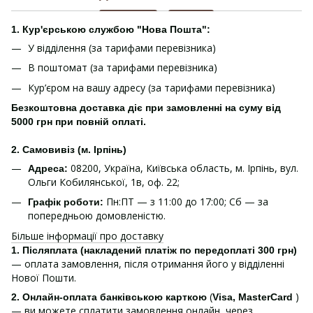
1. Кур'єрською службою "Нова Пошта":
У відділення (за тарифами перевізника)
В поштомат (за тарифами перевізника)
Кур’єром на вашу адресу (за тарифами перевізника)
Безкоштовна доставка діє при замовленні на суму від
5000 грн при повній оплаті.
2. Самовивіз (м. Ірпінь)
08200, Україна, Київська область, м. Ірпінь, вул.
Адреса:
Ольги Кобилянської, 1в, оф. 22;
Пн:ПТ — з 11:00 до 17:00; Сб — за
Графік роботи:
попередньою домовленістю.
Більше інформації про доставку
1.
Післяплата (накладений платіж по передоплаті 300 грн)
— оплата замовлення, після отримання його у відділенні
Нової Пошти.
(
)
2. Онлайн-оплата банківською карткою
Visa, MasterCard
— ви можете сплатити замовлення онлайн, через