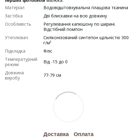
малюка.
перших фотосесій
Матеріал
Водовідштовхувальна плащова тканина
Застібка
Дві блискавки на всю довжину
Особливість
Регулювання капюшону по ширині.
Відстібний помпон
Утеплювач
Силіконізований синтепон щільністю 300
г/м²
Підкладка
Фліс
Температурний
Від -15 до 0
режим
Довжина
77-79 см
виробу
Доставка
Оплата