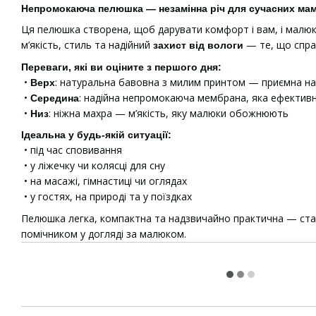
Непромокаюча пелюшка — незамінна річ для сучасних мам
Ця пелюшка створена, щоб дарувати комфорт і вам, і малю
м’якість, стиль та надійний
— те, що спра
захист від вологи
Переваги, які ви оціните з першого дня:
•
: натуральна бавовна з милим принтом — приємна на
Верх
•
: надійна непромокаюча мембрана, яка ефектив
Середина
•
: ніжна махра — м’якість, яку малюки обожнюють
Низ
Ідеальна у будь-якій ситуації:
• під час сповивання
• у ліжечку чи колясці для сну
• на масажі, гімнастиці чи оглядах
• у гостях, на природі та у поїздках
Пелюшка легка, компактна та надзвичайно практична — ст
помічником у догляді за малюком.