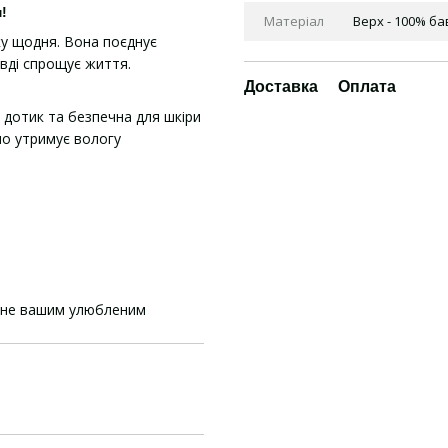
!
Матеріал
Верх - 100% б
ку щодня. Вона поєднує
вді спрощує життя.
Доставка
Оплата
 дотик та безпечна для шкіри
но утримує вологу
ане вашим улюбленим