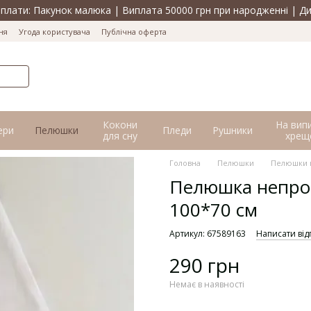
лати: Пакунок малюка | Виплата 50000 грн при народженні | Ди
ня
Угода користувача
Публічна оферта
Кокони
На вип
ери
Пелюшки
Пледи
Рушники
для сну
хрещ
Головна
Пелюшки
Пелюшки 
Пелюшка непром
100*70 см
Артикул: 67589163
Написати від
290 грн
Немає в наявності