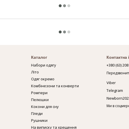
Каталог
Контактна
Набори одягу
+380 (63) 208
Літо
Передзвонит
Одяг окремо
Viber
Комбінезони та конверти
Telegram
Ромпери
Newborn202
Пелюшки
Ми в соцмер
Кокони для сну
Пледи
Рушники
На виписку та хрещення