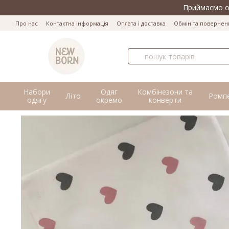
Перейти до основного контенту
Приймаємо оп
Про нас
Контактна інформація
Оплата і доставка
Обмін та повернен
Набори
Одяг
Комбінезони та
Літо
Ромп
одягу
окремо
конверти