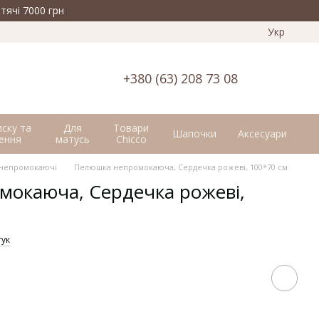
тячі 7000 грн
Укр
+380 (63) 208 73 08
иску та
Для
Товари
Шапочки
Аксесуари
ення
матусь
Chicco
непромокаючі
Пелюшка непромокаюча, Сердечка рожеві, 100*70 см
окаюча, Сердечка рожеві,
гук