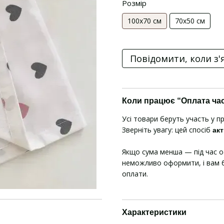
Розмір
100х70 см
70х50 см
Повідомити, коли з'
Коли працює “Оплата ча
Усі товари беруть участь у п
Зверніть увагу: цей спосіб
акт
Якщо сума менша — під час 
неможливо оформити, і вам б
оплати.
Характеристики