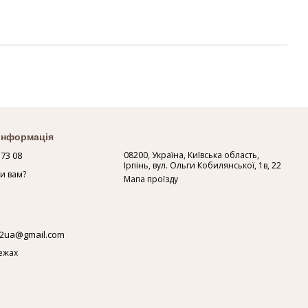
 інформація
 73 08
08200, Україна, Київська область,
Ірпінь, вул. Ольги Кобилянської, 1в, 22
и вам?
Мапа проїзду
2ua@gmail.com
ежах