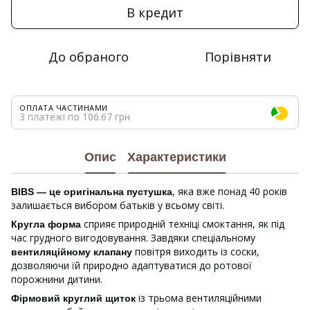
В кредит
До обраного
Порівняти
ОПЛАТА ЧАСТИНАМИ
3 платежі по 106.67 грн
Опис
Характеристики
, яка вже понад 40 років
BIBS — це оригінальна пустушка
залишається вибором батьків у всьому світі.
сприяє природній техніці смоктання, як під
Кругла форма
час грудного вигодовування. Завдяки спеціальному
повітря виходить із соски,
вентиляційному клапану
дозволяючи їй природно адаптуватися до ротової
порожнини дитини.
із трьома вентиляційними
Фірмовий круглий щиток