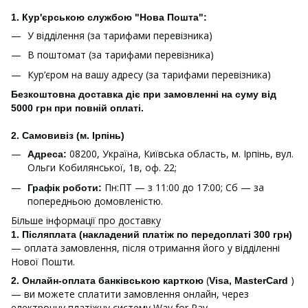
1. Кур'єрською службою "Нова Пошта":
У відділення (за тарифами перевізника)
В поштомат (за тарифами перевізника)
Кур’єром на вашу адресу (за тарифами перевізника)
Безкоштовна доставка діє при замовленні на суму від
5000 грн при повній оплаті.
2. Самовивіз (м. Ірпінь)
08200, Україна, Київська область, м. Ірпінь, вул.
Адреса:
Ольги Кобилянської, 1в, оф. 22;
Пн:ПТ — з 11:00 до 17:00; Сб — за
Графік роботи:
попередньою домовленістю.
Більше інформації про доставку
1.
Післяплата (накладений платіж по передоплаті 300 грн)
— оплата замовлення, після отримання його у відділенні
Нової Пошти.
(
)
2. Онлайн-оплата банківською карткою
Visa, MasterCard
— ви можете сплатити замовлення онлайн, через
електронну платіжну систему Way for Pay.