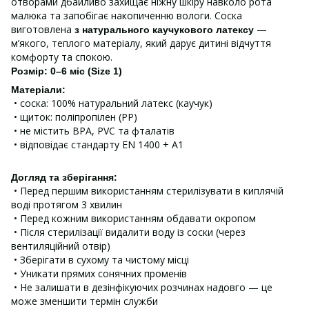
отворами дбайливо захищає ніжну шкіру навколо рота
малюка та запобігає накопиченню вологи. Соска
виготовлена
—
з натурального каучукового латексу
м’якого, теплого матеріалу, який дарує дитині відчуття
комфорту та спокою.
Розмір: 0–6 міс (Size 1)
Матеріали:
• соска: 100% натуральний латекс (каучук)
• щиток: поліпропілен (PP)
• не містить BPA, PVC та фталатів
• відповідає стандарту EN 1400 + A1
Догляд та зберігання:
• Перед першим використанням стерилізувати в киплячій
воді протягом 3 хвилин
• Перед кожним використанням обдавати окропом
• Після стерилізації видалити воду із соски (через
вентиляційний отвір)
• Зберігати в сухому та чистому місці
• Уникати прямих сонячних променів
• Не залишати в дезінфікуючих розчинах надовго — це
може зменшити термін служби