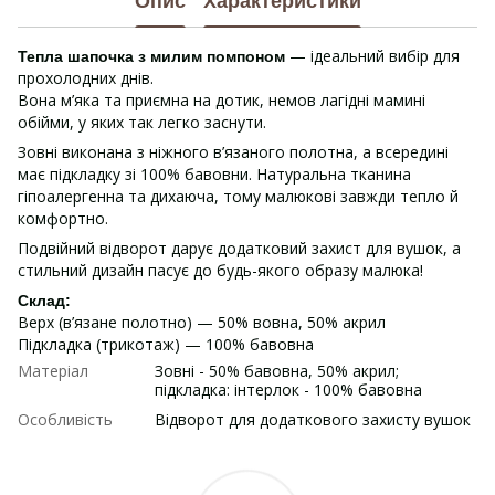
Опис
Характеристики
— ідеальний вибір для
Тепла шапочка з милим помпоном
прохолодних днів.
Вона м’яка та приємна на дотик, немов лагідні мамині
обійми, у яких так легко заснути.
Зовні виконана з ніжного в’язаного полотна, а всередині
має підкладку зі 100% бавовни. Натуральна тканина
гіпоалергенна та дихаюча, тому малюкові завжди тепло й
комфортно.
Подвійний відворот дарує додатковий захист для вушок, а
стильний дизайн пасує до будь-якого образу малюка!
Склад:
Верх (в’язане полотно) — 50% вовна, 50% акрил
Підкладка (трикотаж) — 100% бавовна
Матеріал
Зовні - 50% бавовна, 50% акрил;
підкладка: інтерлок - 100% бавовна
Особливість
Відворот для додаткового захисту вушок