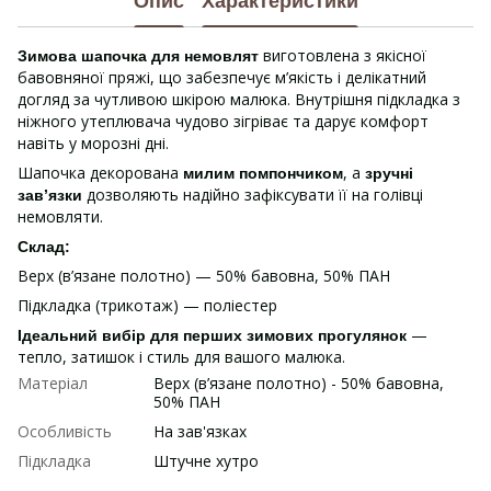
Опис
Характеристики
виготовлена з якісної
Зимова шапочка для немовлят
бавовняної пряжі, що забезпечує м’якість і делікатний
догляд за чутливою шкірою малюка. Внутрішня підкладка з
ніжного утеплювача чудово зігріває та дарує комфорт
навіть у морозні дні.
Шапочка декорована
, а
милим помпончиком
зручні
дозволяють надійно зафіксувати її на голівці
зав’язки
немовляти.
Склад:
Верх (в’язане полотно) — 50% бавовна, 50% ПАН
Підкладка (трикотаж) — поліестер
—
Ідеальний вибір для перших зимових прогулянок
тепло, затишок і стиль для вашого малюка.
Матеріал
Верх (в’язане полотно) - 50% бавовна,
50% ПАН
Особливість
На зав'язках
Підкладка
Штучне хутро