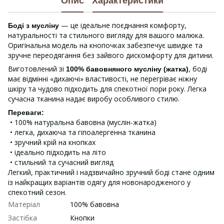
Опис
Характеристики
— це ідеальне поєднання комфорту,
Боді з мусліну
натуральності та стильного вигляду для вашого малюка.
Оригінальна модель на кнопочках забезпечує швидке та
зручне переодягання без зайвого дискомфорту для дитини.
Виготовлений зі
, боді
100% бавовняного мусліну (жатка)
має відмінні «дихаючі» властивості, не перегріває ніжну
шкіру та чудово підходить для спекотної пори року. Легка
сучасна тканина надає виробу особливого стилю.
Переваги:
• 100% натуральна бавовна (муслін-жатка)
• легка, дихаюча та гіпоалергенна тканина
• зручний крій на кнопках
• ідеально підходить на літо
• стильний та сучасний вигляд
Легкий, практичний і надзвичайно зручний боді стане одним
із найкращих варіантів одягу для новонародженого у
спекотний сезон.
Матеріал
100% бавовна
Застібка
Кнопки