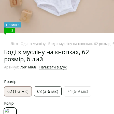
Новинка
3
Літо
Одяг з мусліну
Боді з мусліну на кнопках, 62 розмір, 
Боді з мусліну на кнопках, 62
розмір, білий
Артикул:
76016868
Написати відгук
Розмір
62 (1-3 міс)
68 (3-6 міс)
74 (6-9 міс)
Колір