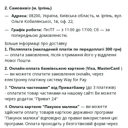
2. Самовивіз (м. Ірпінь)
08200, Україна, Київська область, м. Ірпінь, вул.
Адреса:
Ольги Кобилянської, 1в, оф. 22;
Пн:ПТ — з 11:00 до 17:00; Сб — за
Графік роботи:
попередньою домовленістю.
Більше інформації про доставку
1.
Післяплата (накладений платіж по передоплаті 300 грн)
— оплата замовлення, після отримання його у відділенні
Нової Пошти.
(
)
2. Онлайн-оплата банківською карткою
Visa, MasterCard
— ви можете сплатити замовлення онлайн, через
електронну платіжну систему Way for Pay.
3.
(до 3 платежів)
"Оплата частинами" від Приватбанку
- оплатити товар частинами на нашому сайті Ви можете
через додаток "Приват 24"
4.
— ви можете
Оплата карткою “Пакунок малюка”
здійснити оплату товарів карткою державної програми
“Пакунок малюка” відповідно до правил використання цієї
програми. Оплата проходить у безготівковій формі через