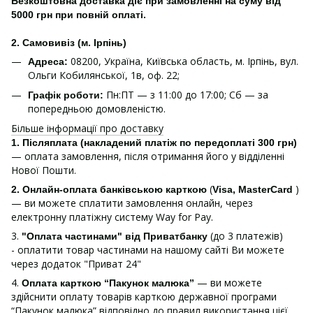
Безкоштовна доставка діє при замовленні на суму від
5000 грн при повній оплаті.
2. Самовивіз (м. Ірпінь)
08200, Україна, Київська область, м. Ірпінь, вул.
Адреса:
Ольги Кобилянської, 1в, оф. 22;
Пн:ПТ — з 11:00 до 17:00; Сб — за
Графік роботи:
попередньою домовленістю.
Більше інформації про доставку
1.
Післяплата (накладений платіж по передоплаті 300 грн)
— оплата замовлення, після отримання його у відділенні
Нової Пошти.
(
)
2. Онлайн-оплата банківською карткою
Visa, MasterCard
— ви можете сплатити замовлення онлайн, через
електронну платіжну систему Way for Pay.
3.
(до 3 платежів)
"Оплата частинами" від Приватбанку
- оплатити товар частинами на нашому сайті Ви можете
через додаток "Приват 24"
4.
— ви можете
Оплата карткою “Пакунок малюка”
здійснити оплату товарів карткою державної програми
“Пакунок малюка” відповідно до правил використання цієї