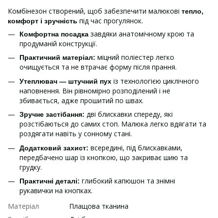
Комбінезон створений, щоб забезпечити малюкові
тепло,
під час прогулянок.
комфорт і зручність
завдяки анатомічному крою та
Комфортна посадка
продуманій конструкції.
міцний поліестер легко
Практичний матеріал:
очищується та не втрачає форму після прання.
із технологією циклічного
Утеплювач — штучний пух
наповнення. Він рівномірно розподілений і не
збивається, адже прошитий по швах.
дві блискавки спереду, які
Зручне застібання:
розстібаються до самих стоп. Малюка легко вдягати та
роздягати навіть у сонному стані.
всередині, під блискавками,
Додатковий захист:
передбачено шар із кнопкою, що закриває шию та
грудку.
глибокий капюшон та знімні
Практичні деталі:
рукавички на кнопках.
Матеріал
Плащова тканина