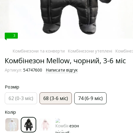
3
Комбінезони та конверти
Комбінезони утеплені
Комбінез
Комбінезон Mellow, чорний, 3-6 міс
Артикул:
54747600
Написати відгук
Розмір
62 (0-3 міс)
68 (3-6 міс)
74 (6-9 міс)
Колір