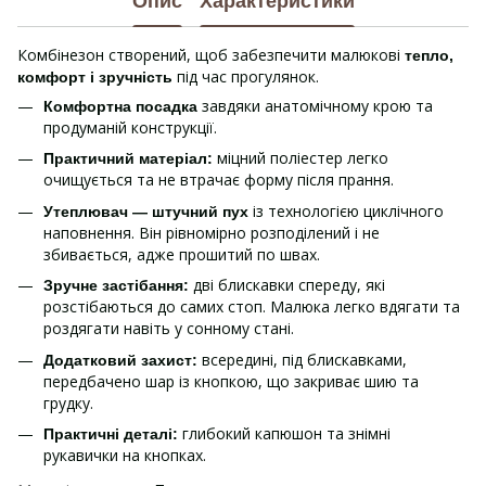
Опис
Характеристики
Комбінезон створений, щоб забезпечити малюкові
тепло,
під час прогулянок.
комфорт і зручність
завдяки анатомічному крою та
Комфортна посадка
продуманій конструкції.
міцний поліестер легко
Практичний матеріал:
очищується та не втрачає форму після прання.
із технологією циклічного
Утеплювач — штучний пух
наповнення. Він рівномірно розподілений і не
збивається, адже прошитий по швах.
дві блискавки спереду, які
Зручне застібання:
розстібаються до самих стоп. Малюка легко вдягати та
роздягати навіть у сонному стані.
всередині, під блискавками,
Додатковий захист:
передбачено шар із кнопкою, що закриває шию та
грудку.
глибокий капюшон та знімні
Практичні деталі:
рукавички на кнопках.