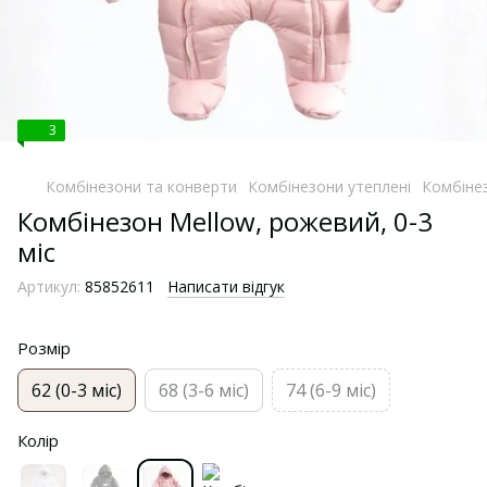
3
Комбінезони та конверти
Комбінезони утеплені
Комбінез
Комбінезон Mellow, рожевий, 0-3
міс
Артикул:
85852611
Написати відгук
Розмір
62 (0-3 міс)
68 (3-6 міс)
74 (6-9 міс)
Колір