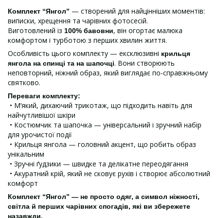
— створений для найцінніших моментів:
Комплект “Янгол”
виписки, хрещення та чарівних фотосесій.
Виготовлений із
, він огортає малюка
100% бавовни
комфортом і турботою з перших хвилин життя.
Особливість цього комплекту — ексклюзивні
крильця
. Вони створюють
янгола на спинці та на шапочці
неповторний, ніжний образ, який виглядає по-справжньому
святково.
Переваги комплекту:
• М’який, дихаючий трикотаж, що підходить навіть для
найчутливішої шкіри
• Костюмчик та шапочка — універсальний і зручний набір
для урочистої події
• Крильця янгола — головний акцент, що робить образ
унікальним
• Зручні ґудзики — швидке та делікатне переодягання
• Акуратний крій, який не сковує рухів і створює абсолютний
комфорт
Комплект “Янгол” — не просто одяг, а символ ніжності,
світла й перших чарівних спогадів, які ви збережете
назавжди.