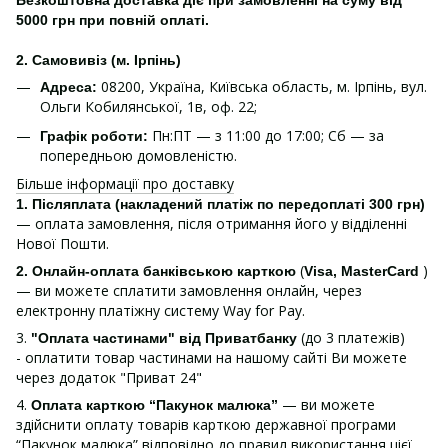
Безкоштовна доставка діє при замовленні на суму від
5000 грн при повній оплаті.
2. Самовивіз (м. Ірпінь)
08200, Україна, Київська область, м. Ірпінь, вул.
Адреса:
Ольги Кобилянської, 1в, оф. 22;
Пн:ПТ — з 11:00 до 17:00; Сб — за
Графік роботи:
попередньою домовленістю.
Більше інформації про доставку
1.
Післяплата (накладений платіж по передоплаті 300 грн)
— оплата замовлення, після отримання його у відділенні
Нової Пошти.
(
)
2. Онлайн-оплата банківською карткою
Visa, MasterCard
— ви можете сплатити замовлення онлайн, через
електронну платіжну систему Way for Pay.
3.
(до 3 платежів)
"Оплата частинами" від Приватбанку
- оплатити товар частинами на нашому сайті Ви можете
через додаток "Приват 24"
4.
— ви можете
Оплата карткою “Пакунок малюка”
здійснити оплату товарів карткою державної програми
“Пакунок малюка” відповідно до правил використання цієї