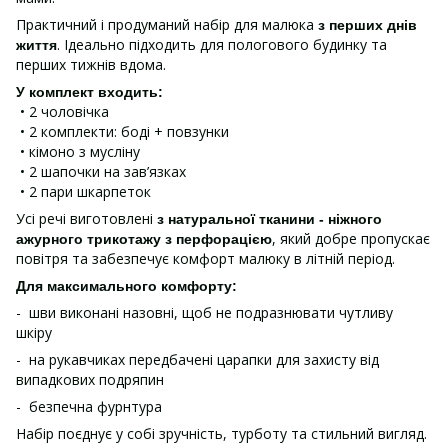
Практичний і продуманий набір для малюка
з перших днів
. Ідеально підходить для пологового будинку та
життя
перших тижнів вдома.
У комплект входить:
• 2 чоловічка
• 2 комплекти: боді + повзунки
• кімоно з мусліну
• 2 шапочки на зав’язках
• 2 пари шкарпеток
Усі речі виготовлені
з натуральної тканини - ніжного
, який добре пропускає
ажурного трикотажу з перфорацією
повітря та забезпечує комфорт малюку в літній період.
Для максимального комфорту:
- шви виконані назовні, щоб не подразнювати чутливу
шкіру
- на рукавчиках передбачені царапки для захисту від
випадкових подряпин
- безпечна фурнтура
Набір поєднує у собі зручність, турботу та стильний вигляд.