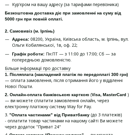
Кур’єром на вашу адресу (за тарифами перевізника)
Безкоштовна доставка діє при замовленні на суму від
5000 грн при повній оплаті.
2. Самовивіз (м. Ірпінь)
08200, Україна, Київська область, м. Ірпінь, вул.
Адреса:
Ольги Кобилянської, 1в, оф. 22;
Пн:ПТ — з 11:00 до 17:00; Сб — за
Графік роботи:
попередньою домовленістю.
Більше інформації про доставку
1.
Післяплата (накладений платіж по передоплаті 300 грн)
— оплата замовлення, після отримання його у відділенні
Нової Пошти.
(
)
2. Онлайн-оплата банківською карткою
Visa, MasterCard
— ви можете сплатити замовлення онлайн, через
електронну платіжну систему Way for Pay.
3.
(до 3 платежів)
"Оплата частинами" від Приватбанку
- оплатити товар частинами на нашому сайті Ви можете
через додаток "Приват 24"
4.
— ви можете
Оплата карткою “Пакунок малюка”