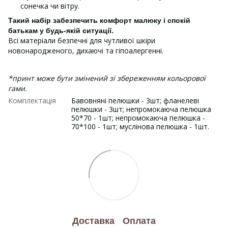
сонечка чи вітру.
Такий набір забезпечить комфорт малюку і спокій
батькам у будь-якій ситуації.
Всі матеріали безпечні для чутливої шкіри
новонародженого, дихаючі та гіпоалергенні.
*принт може бути змінений зі збереженням кольорової
гами.
Комплектація
Бавовняні пелюшки - 3шт; фланелеві
пелюшки - 3шт; непромокаюча пелюшка
50*70 - 1шт; непромокаюча пелюшка -
70*100 - 1шт; муслінова пелюшка - 1шт.
Доставка
Оплата