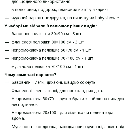
для щоденного використання
в пологовий, подорож, плановий візит у лікарню
чудовий варіант подарунка, на виписку чи baby shower
У наборі ми зібрали 9 пелюшок різних видів:
бавовняні пелюшки 80×90 см - 3 шт
фланелеві пелюшки 80×100 см - 3 шт
непромокаюча пелюшка 50×70 см - 1 шт
непромокаюча пелюшка 70×100 см - 1 шт
муслінова пелюшка 70×100 см - 1 шт
Чому саме такі варіанти?
Бавовняні - легкі, дихаючі, швидко сохнуть.
Фланелеві - легкі, теплі, для прохолодних днів.
Непромокаюча 50x70 - зручно брати з собою на випадок
несподіванок.
Непромокаюча 70x100 - для ліжечка чи пеленатора
вдома.
Муслінова - ковдрочка, накидка при годуванні, захист від