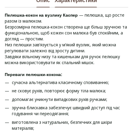
Опис
Характеристики
— пелюшка, що росте
Пелюшка-кокон на вузлику Каспер
разом із малюком.
Безрозмірна пелюшка-кокон створена ще більш зручною та
функціональною, щоб кожен сон малюка був спокійним, а
догляд — простим.
Низ пелюшки зав’язується у м’який вузлик, який можна
регулювати залежно від зросту дитини.
Завдяки вільному низу та кишенькам для ручок пелюшку
можна використовувати як спальний мішок.
Переваги пелюшки-кокона:
сучасна альтернатива класичному сповиванню;
не сковує рухів, повторює форму тіла малюка;
допомагає уникнути випадкових рухів ручками;
зручна блискавка забезпечує швидкий доступ під час
годування чи переодягання;
виготовлена з натуральних, безпечних для шкіри
матеріалів;