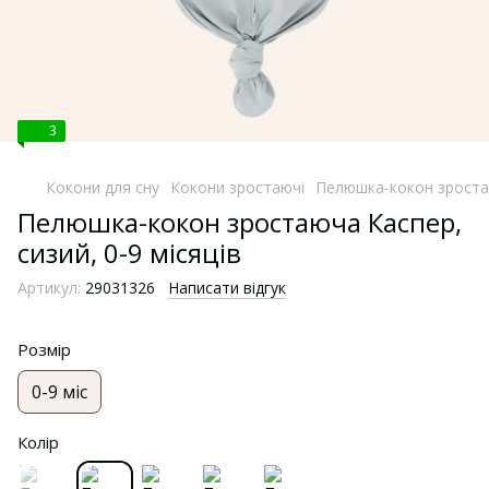
3
Кокони для сну
Кокони зростаючі
Пелюшка-кокон зростаю
Пелюшка-кокон зростаюча Каспер,
сизий, 0-9 місяців
Артикул:
29031326
Написати відгук
Розмір
0-9 міс
Колір