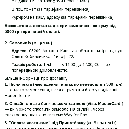
У відділення (за тарифами перевізника)
В поштомат (за тарифами перевізника)
Кур’єром на вашу адресу (за тарифами перевізника)
Безкоштовна доставка діє при замовленні на суму від
5000 грн при повній оплаті.
2. Самовивіз (м. Ірпінь)
08200, Україна, Київська область, м. Ірпінь, вул.
Адреса:
Ольги Кобилянської, 1в, оф. 22;
Пн:ПТ — з 11:00 до 17:00; Сб — за
Графік роботи:
попередньою домовленістю.
Більше інформації про доставку
1.
Післяплата (накладений платіж по передоплаті 300 грн)
— оплата замовлення, після отримання його у відділенні
Нової Пошти.
(
)
2. Онлайн-оплата банківською карткою
Visa, MasterCard
— ви можете сплатити замовлення онлайн, через
електронну платіжну систему Way for Pay.
3.
(до 3 платежів)
"Оплата частинами" від Приватбанку
- оплатити товар частинами на нашому сайті Ви можете