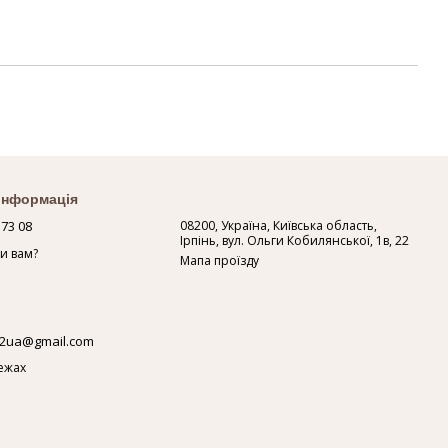
 інформація
 73 08
08200, Україна, Київська область,
Ірпінь, вул. Ольги Кобилянської, 1в, 22
и вам?
Мапа проїзду
2ua@gmail.com
ежах