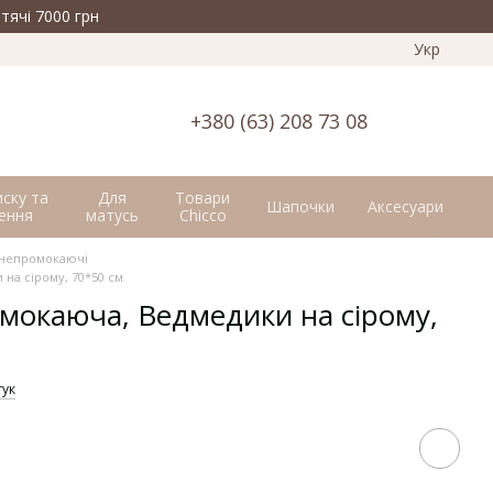
тячі 7000 грн
Укр
+380 (63) 208 73 08
иску та
Для
Товари
Шапочки
Аксесуари
ення
матусь
Chicco
непромокаючі
на сірому, 70*50 см
окаюча, Ведмедики на сірому,
гук