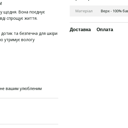
!
Матеріал
Верх - 100% б
ку щодня. Вона поєднує
вді спрощує життя.
Доставка
Оплата
 дотик та безпечна для шкіри
но утримує вологу
ане вашим улюбленим