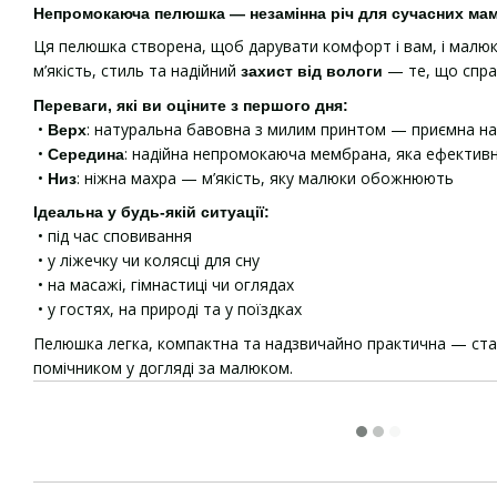
Непромокаюча пелюшка — незамінна річ для сучасних мам
Ця пелюшка створена, щоб дарувати комфорт і вам, і малю
м’якість, стиль та надійний
— те, що спра
захист від вологи
Переваги, які ви оціните з першого дня:
•
: натуральна бавовна з милим принтом — приємна на
Верх
•
: надійна непромокаюча мембрана, яка ефектив
Середина
•
: ніжна махра — м’якість, яку малюки обожнюють
Низ
Ідеальна у будь-якій ситуації:
• під час сповивання
• у ліжечку чи колясці для сну
• на масажі, гімнастиці чи оглядах
• у гостях, на природі та у поїздках
Пелюшка легка, компактна та надзвичайно практична — ст
помічником у догляді за малюком.