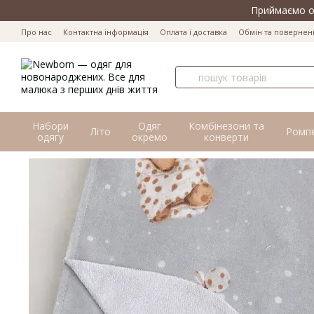
Перейти до основного контенту
Приймаємо оп
Про нас
Контактна інформація
Оплата і доставка
Обмін та повернен
Набори
Одяг
Комбінезони та
Літо
Ромп
одягу
окремо
конверти