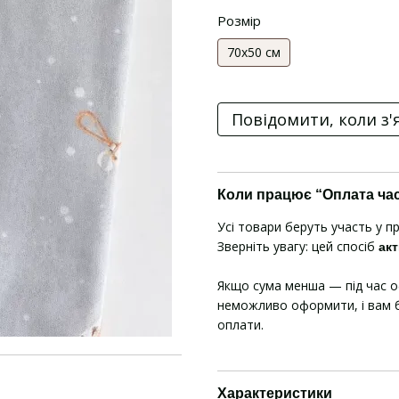
Розмір
70х50 см
Повідомити, коли з'
Коли працює “Оплата ча
Усі товари беруть участь у п
Зверніть увагу: цей спосіб
акт
Якщо сума менша — під час 
неможливо оформити, і вам б
оплати.
Характеристики