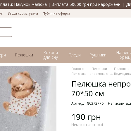
лати: Пакунок малюка | Виплата 50000 грн при народженні | Ди
ня
Угода користувача
Публічна оферта
Кокони
На вип
ери
Пелюшки
Пледи
Рушники
для сну
хрещ
Головна
Пелюшки
Пелюшки 
Пелюшка непромокаюча, Ведмедики 
Пелюшка непром
70*50 см
Артикул: 80372776
Написати від
190 грн
Немає в наявності