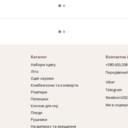
Каталог
Контактна
Набори одягу
+380 (63) 208
Літо
Передзвонит
Одяг окремо
Viber
Комбінезони та конверти
Telegram
Ромпери
Newborn202
Пелюшки
Ми в соцмер
Кокони для сну
Пледи
Рушники
На виписку та хрещення