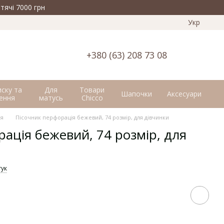
тячі 7000 грн
Укр
+380 (63) 208 73 08
иску та
Для
Товари
Шапочки
Аксесуари
ення
матусь
Chicco
ія
Пісочник перфорація бежевий, 74 розмір, для дівчинки
ація бежевий, 74 розмір, для
гук