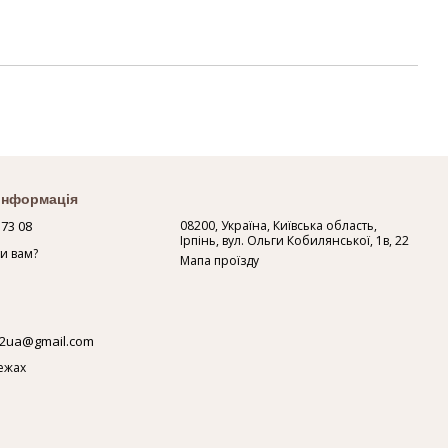
 інформація
 73 08
08200, Україна, Київська область,
Ірпінь, вул. Ольги Кобилянської, 1в, 22
и вам?
Мапа проїзду
2ua@gmail.com
ежах