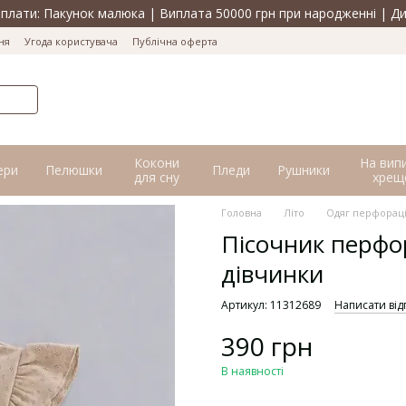
лати: Пакунок малюка | Виплата 50000 грн при народженні | Ди
ня
Угода користувача
Публічна оферта
Кокони
На вип
ери
Пелюшки
Пледи
Рушники
для сну
хрещ
Головна
Літо
Одяг перфорац
Пісочник перфор
дівчинки
Артикул: 11312689
Написати від
390 грн
В наявності