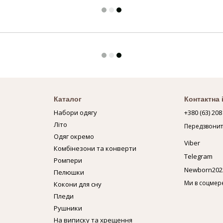
Каталог
Контактна
Набори одягу
+380 (63) 208
Літо
Передзвонит
Одяг окремо
Viber
Комбінезони та конверти
Telegram
Ромпери
Newborn202
Пелюшки
Ми в соцмер
Кокони для сну
Пледи
Рушники
На виписку та хрещення