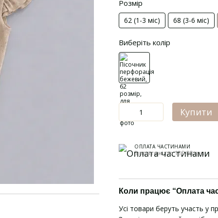
Розмір
62 (1-3 міс)
68 (3-6 міс)
Виберіть колір
Купити
ОПЛАТА ЧАСТИНАМИ
3 платежі по 130.00 грн
Коли працює “Оплата ча
Усі товари беруть участь у п