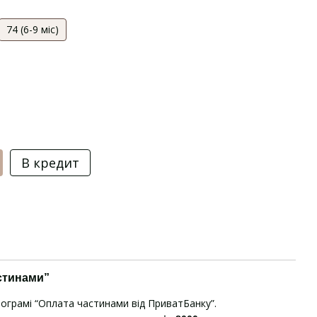
74 (6-9 міс)
В кредит
стинами”
рограмі “Оплата частинами від ПриватБанку”.