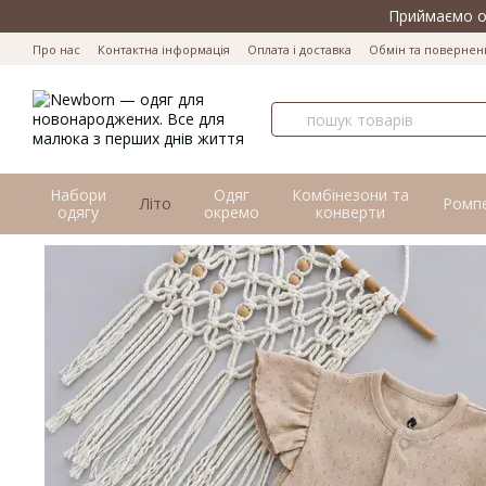
Перейти до основного контенту
Приймаємо оп
Про нас
Контактна інформація
Оплата і доставка
Обмін та повернен
Набори
Одяг
Комбінезони та
Літо
Ромп
одягу
окремо
конверти