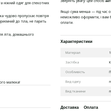
Зверніть увагу: цей спосіб
акт
а ніжний одяг для спекотних
Якщо сума менша — під час 
яка чудово пропускає повітря
неможливо оформити, і вам б
риємний до тіла, не парить
оплати.
ля літа, домашнього
Характеристики
Матеріал
1
Застібка
К
Особливість
П
Вид одягу
п
ого малюка!
Вид тканини
п
Доставка
Оплата