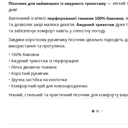
— легкий т
Пісочник для найменших із ажурного трикотажу
днів!
Виконаний із м’якої
, 
перфорованої тканини 100% бавовна
та дозволяє шкірі малюка дихатиі.
дуже п
Ажурний трикотаж
та забезпечує комфорт навіть у спекотну погоду.
Завдяки короткому рукавчику пісочник ідеально підходить д
використання та прогулянок.
• 100% бавовна
• Ажурний трикотаж із перфорацією
• Легка дихаюча тканина
• Короткий рукавчик
• Зручна застібка на кнопочки
• Комфортний крій для новонароджених
Ніжний, стильний та практичний пісочник для комфорту ваш