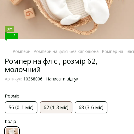
Хіт
3
Ромпери
Ромпери на флісі без капюшона
Ромпер на флісі
Ромпер на флісі, розмір 62,
молочний
Артикул:
10368006
Написати відгук
Розмір
56 (0-1 міс)
62 (1-3 міс)
68 (3-6 міс)
Колір