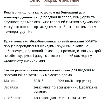
Опис
Характеристики
Ромпер на флісі з капюшоном на блискавці для
– це поєднання тепла, комфорту та
новонародженого
зручності для малюка. Виготовлений із м’якого дихаючого
флісу, він ніжно огортає дитину та зберігає оптимальну
температуру тіла.
робить
Практична застібка-блискавка по всій довжині
процес перевдягання швидким і зручним, а капюшон
забезпечує додатковий захист від прохолоди. Вільний крій
не обмежує рухів і дарує малюкові повний комфорт у
щоденному використанні.
для щоденних
Такий ромпер стане чудовим вибором
прогулянок та затишних моментів вдома.
Матеріал
80% бавовна, 20% полієстер (фліс)
Застібка
Блискавка по всій довжині. Царапки на
рукавах
Особливість
Капюшон для тепла та затишку