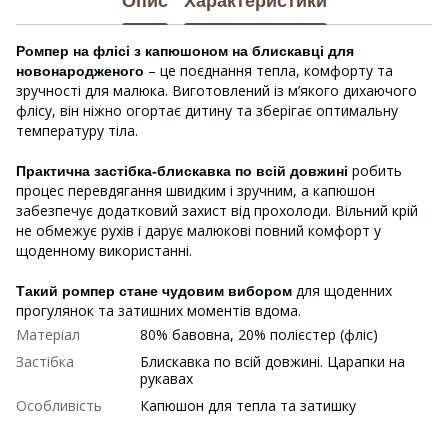
Опис
Характеристики
Ромпер на флісі з капюшоном на блискавці для
– це поєднання тепла, комфорту та
новонародженого
зручності для малюка. Виготовлений із м’якого дихаючого
флісу, він ніжно огортає дитину та зберігає оптимальну
температуру тіла.
робить
Практична застібка-блискавка по всій довжині
процес перевдягання швидким і зручним, а капюшон
забезпечує додатковий захист від прохолоди. Вільний крій
не обмежує рухів і дарує малюкові повний комфорт у
щоденному використанні.
для щоденних
Такий ромпер стане чудовим вибором
прогулянок та затишних моментів вдома.
Матеріал
80% бавовна, 20% полієстер (фліс)
Застібка
Блискавка по всій довжині. Царапки на
рукавах
Особливість
Капюшон для тепла та затишку