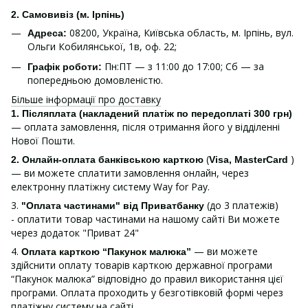
2. Самовивіз (м. Ірпінь)
08200, Україна, Київська область, м. Ірпінь, вул.
Адреса:
Ольги Кобилянської, 1в, оф. 22;
Пн:ПТ — з 11:00 до 17:00; Сб — за
Графік роботи:
попередньою домовленістю.
Більше інформації про доставку
1.
Післяплата (накладений платіж по передоплаті 300 грн)
— оплата замовлення, після отримання його у відділенні
Нової Пошти.
(
)
2. Онлайн-оплата банківською карткою
Visa, MasterCard
— ви можете сплатити замовлення онлайн, через
електронну платіжну систему Way for Pay.
3.
(до 3 платежів)
"Оплата частинами" від Приватбанку
- оплатити товар частинами на нашому сайті Ви можете
через додаток "Приват 24"
4.
— ви можете
Оплата карткою “Пакунок малюка”
здійснити оплату товарів карткою державної програми
“Пакунок малюка” відповідно до правил використання цієї
програми. Оплата проходить у безготівковій формі через
платіжну систему на сайті.