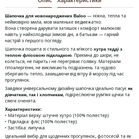
Опис
Характеристики
— ніжна, тепла та
Шапочка для новонароджених Baloo
неймовірно мила, мов маленьке ведмежатко.
Вона створена дарувати затишок і комфорт малюкові
навіть у найхолодніші зимові дні, а батькам — гарний
настрій з першого погляду.
Шапочка пошита зі стильного та м’якого
хутра тедді
з
. Приємна до шкіри, не
теплою
флісовою підкладкою
колеться, не парить і не перегріває голівку. Матеріали
гіпоалергенні, не викликають подразнень та чудово
зберігають тепло, захищаючи від вітру й морозу під час
прогулянок.
Завдяки універсальному дизайну шапочка ідеально пасує
як
, підкреслюючи рум’яні щічки та
дівчаткам, так і хлопчикам
сяючі оченята.
Характеристики:
• Матеріал верху: штучне хутро (100% поліестер)
• Підкладка: фліс (100% поліестер)
• Застібка: липучка
Ідеальний вибір для щоденних прогулянок, фотосесій та як