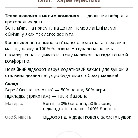
Опис
Характеристики
— ідеальний вибір для
Тепла шапочка з милим помпоном
прохолодних днів.
Вона м’яка та приємна на дотик, немов лагідні мамині
обійми, у яких так легко заснути.
Зовні виконана з ніжного в’язаного полотна, а всередині
має підкладку зі 100% бавовни. Натуральна тканина
гіпоалергенна та дихаюча, тому малюкові завжди тепло й
комфортно.
Подвійний відворот дарує додатковий захист для вушок, а
стильний дизайн пасує до будь-якого образу малюка!
Склад:
Верх (в’язане полотно) — 50% вовна, 50% акрил
Підкладка (трикотаж) — 100% бавовна
Матеріал
Зовні - 50% бавовна, 50% акрил;
підкладка: інтерлок - 100% бавовна
Особливість
Відворот для додаткового захисту вушок